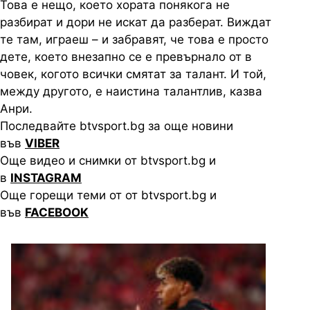
Това е нещо, което хората понякога не
разбират и дори не искат да разберат. Виждат
те там, играеш – и забравят, че това е просто
дете, което внезапно се е превърнало от в
човек, когото всички смятат за талант. И той,
между другото, е наистина талантлив, казва
Анри.
Последвайте btvsport.bg за още новини
във
VIBER
Още видео и снимки от btvsport.bg и
в
INSTAGRAM
Още горещи теми от от btvsport.bg и
във
FACEBOOK