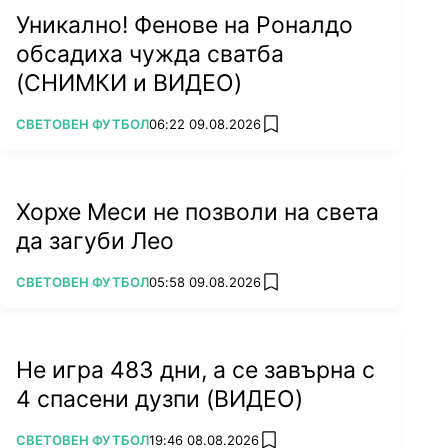
Уникално! Фенове на Роналдо
обсадиха чужда сватба
(СНИМКИ и ВИДЕО)
ПОВЕЧЕ ОТ
СВЕТОВЕН ФУТБОЛ
06:22 09.08.2026
add favorites
Хорхе Меси не позволи на света
да загуби Лео
ПОВЕЧЕ ОТ
СВЕТОВЕН ФУТБОЛ
05:58 09.08.2026
add favorites
Не игра 483 дни, а се завърна с
4 спасени дузпи (ВИДЕО)
ПОВЕЧЕ ОТ
СВЕТОВЕН ФУТБОЛ
19:46 08.08.2026
add favorites