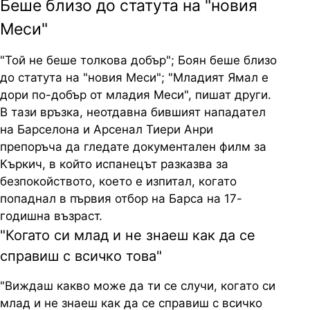
Беше близо до статута на "новия
Меси"
"Той не беше толкова добър"; Боян беше близо
до статута на "новия Меси"; "Младият Ямал е
дори по-добър от младия Меси", пишат други.
В тази връзка, неотдавна бившият нападател
на Барселона и Арсенал Тиери Анри
препоръча да гледате документален филм за
Къркич, в който испанецът разказва за
безпокойството, което е изпитал, когато
попаднал в първия отбор на Барса на 17-
годишна възраст.
"Когато си млад и не знаеш как да се
справиш с всичко това"
"Виждаш какво може да ти се случи, когато си
млад и не знаеш как да се справиш с всичко