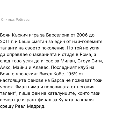
на клуба
Снимка: Ройтерс
Боян Къркич игра за Барселона от 2006 до
2011 г. и беше смятан за един от най-големите
таланти на своето поколение. Но той не успя
да оправдае очакванията и отиде в Рома, а
след това успя да играе за Милан, Стоук Сити,
Аякс, Майнц и Алавес. Последният клуб на
Боян е японският Висел Кобе. "95% от
настоящите фенове на Барса не познават този
човек. Ямал няма и половината от неговия
талант", пише фен на каталунците, които тази
вечер ще играят финал за Купата на краля
срещу Реал Мадрид.