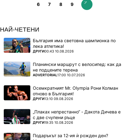
6
7
8
9
НАЙ-ЧЕТЕНИ
България има световна шампионка по
лека атлетика!
ПОВЕЧЕ ОТ
ДРУГИ
00:43 10.08.2026
Планински маршрут с велосипед: как да
не подцените терена
ПОВЕЧЕ ОТ
ADVERTORIAL
17:00 10.07.2026
Осемкратният Mr. Olympia Рони Колман
отново в България!
ПОВЕЧЕ ОТ
ДРУГИ
13:10 09.08.2026
„Плаках непрестанно“ - Дакота Дичева е
с две счупени ръце
ПОВЕЧЕ ОТ
ДРУГИ
19:35 10.08.2026
Подаръкът за 12-ия ѝ рожден ден?