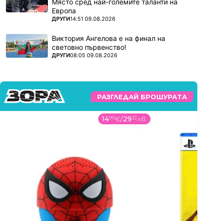
Място сред най-големите таланти на
Европа
ПОВЕЧЕ ОТ
ДРУГИ
14:51 09.08.2026
Виктория Ангелова е на финал на
световно първенство!
ПОВЕЧЕ ОТ
ДРУГИ
08:05 09.08.2026
РАЗГЛЕДАЙ БРОШУРАТА
14
99
€
/
29
32
лв.