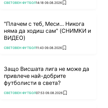
ПОВЕЧЕ ОТ
СВЕТОВЕН ФУТБОЛ
14:18 09.08.2026
add favorites
"Плачем с теб, Меси... Никога
няма да ходиш сам" (СНИМКИ и
ВИДЕО)
ПОВЕЧЕ ОТ
СВЕТОВЕН ФУТБОЛ
11:43 09.08.2026
add favorites
Защо Висшата лига не може да
привлече най-добрите
футболисти в света?
ПОВЕЧЕ ОТ
СВЕТОВЕН ФУТБОЛ
07:53 09.08.2026
add favorites