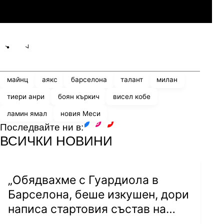
Линкълн Ред Импс
Share
save
майнц
аякс
барселона
талант
милан
тиери анри
боян къркич
висел кобе
ламин ямал
новия Меси
Последвайте ни в:
facebook
instagram
youtube
ВСИЧКИ НОВИНИ
„Обядвахме с Гуардиола в
Барселона, беше изкушен, дори
написа стартовия състав на
лист хартия...“