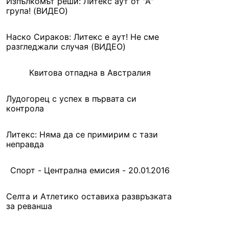
Изпълкомът реши: Литекс аут от "А"
група! (ВИДЕО)
Наско Сираков: Литекс е аут! Не сме
разгледжали случая (ВИДЕО)
Квитова отпадна в Австралия
Лудогорец с успех в първата си
контрола
Литекс: Няма да се примирим с тази
неправда
Спорт - Централна емисия - 20.01.2016
Селта и Атлетико оставиха развръзката
за реванша