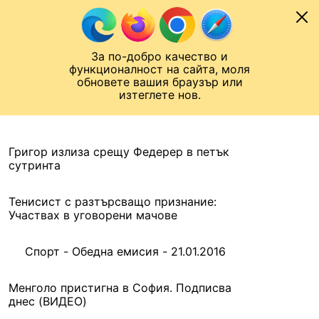
Към съдържанието
МОБИЛ
За по-добро качество и
Шампионска лига
Лига Европа
Лига на Конференциите
функционалност на сайта, моля
ЧАЛО
АРХИВ
обновете вашия браузър или
изтеглете нов.
АРХИВ. 2016, 21 ЯНУАРИ
Назад
Григор излиза срещу Федерер в петък
сутринта
Тенисист с разтърсващо признание:
Участвах в уговорени мачове
Спорт - Обедна емисия - 21.01.2016
Менголо пристигна в София. Подписва
днес (ВИДЕО)