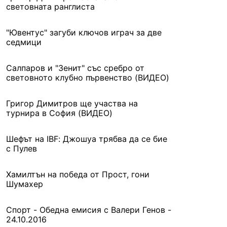
световната ранглиста
"Ювентус" загуби ключов играч за две
седмици
Салпаров и "Зенит" със сребро от
световното клубно първенство (ВИДЕО)
Григор Димитров ще участва на
турнира в София (ВИДЕО)
Шефът на IBF: Джошуа трябва да се бие
с Пулев
Хамилтън на победа от Прост, гони
Шумахер
Спорт - Обедна емисия с Валери Генов -
24.10.2016