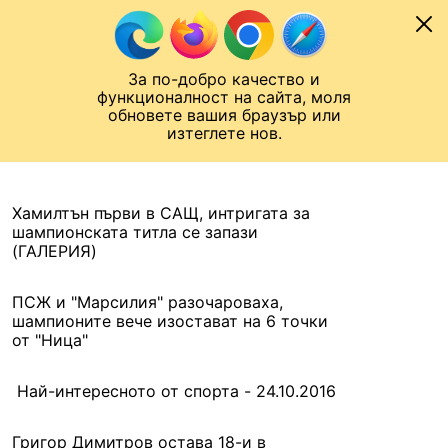
Към съдържанието
МОБИЛ
За по-добро качество и
Шампионска лига
Лига Европа
Лига на Конференциите
функционалност на сайта, моля
ЧАЛО
АРХИВ
обновете вашия браузър или
изтеглете нов.
АРХИВ. 2016, 24 ОКТОМВРИ
Назад
Хамилтън първи в САЩ, интригата за
шампионската титла се запази
(ГАЛЕРИЯ)
ПСЖ и "Марсилия" разочароваха,
шампионите вече изостават на 6 точки
от "Ница"
Най-интересното от спорта - 24.10.2016
Григор Димитров остава 18-и в