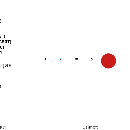
е
БГ)
СВЯТ)
ОЛ
Л
ция
И
Сайт от:
ТКИ