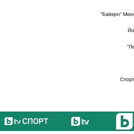
"Байерн" Мюн
Йо
"Л
Спорт