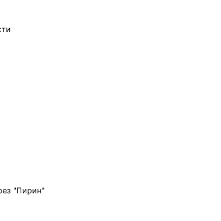
сти
рез "Пирин"