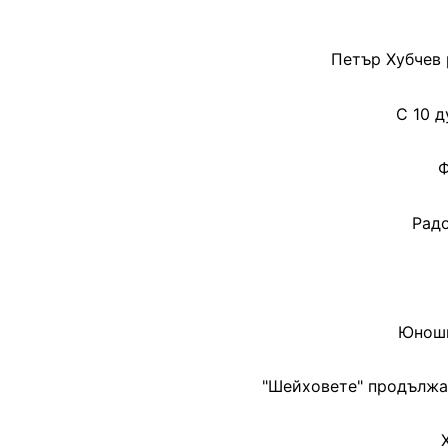
Петър Хубчев 
С 10 
Ф
Радо
Юноши
"Шейховете" продължав