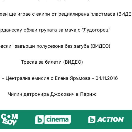
хен ще играе с екипи от рециклирана пластмаса (ВИДЕ
рданеску обяви групата за мача с "Лудогорец"
евски" завърши полусезона без загуба (ВИДЕО)
Треска за билети (ВИДЕО)
 - Централна емисия с Елена Яръмова - 04.11.2016
Чилич детронира Джокович в Париж