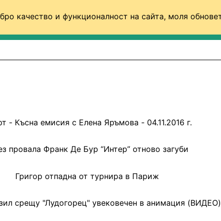
бро качество и функционалност на сайта, моля обновет
ФУТБОЛ (СВЯТ)
БАСКЕТБОЛ
ВОЛЕЙБОЛ
т - Късна емисия с Елена Яръмова - 04.11.2016 г.
ез провала Франк Де Бур “Интер” отново загуби
Григор отпадна от турнира в Париж
озил срещу "Лудогорец" увековечен в анимация (ВИДЕО)