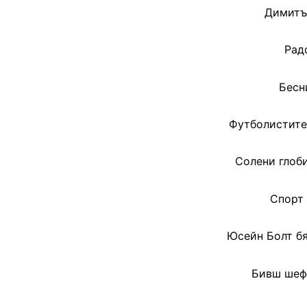
Димитър
Рад
Бесн
Футболистите 
Солени глоб
Спорт 
Юсейн Болт бя
Бивш шеф 