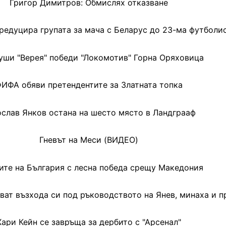
Григор Димитров: Обмислях отказване
редуцира групата за мача с Беларус до 23-ма футболи
души "Верея" победи "Локомотив" Горна Оряховица
ИФА обяви претендентите за Златната топка
слав Янков остана на шесто място в Ландграаф
Гневът на Меси (ВИДЕО)
те на България с лесна победа срещу Македония
ат възхода си под ръководството на Янев, минаха и п
Хари Кейн се завръща за дербито с "Арсенал"