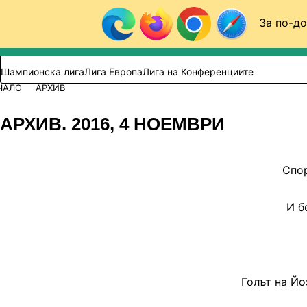
Към съдържанието
За по-до
Търси в сайта
ВИДЕО
ФУТБОЛ (БГ)
Шампионска лига
Лига Европа
Лига на Конференциите
ЧАЛО
АРХИВ
АРХИВ. 2016, 4 НОЕМВРИ
Спор
И б
Голът на Й