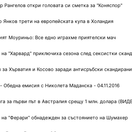
 Рангелов откри головата си сметка за "Коняспор"
о Янков трети на европейската купа в Холандия
ият Моуриньо: Все едно играхме приятелски мач
на "Харвард" приключиха сезона след сексистки скан
и за Хърватия и Косово заради антисръбски скандиран
- Обедна емисия с Николета Маданска - 04.11.2016
га за първи път в Австралия срещу 1 млн. долара (ВИД
на "Ферари" обнадежден за състоянието на Шумахер