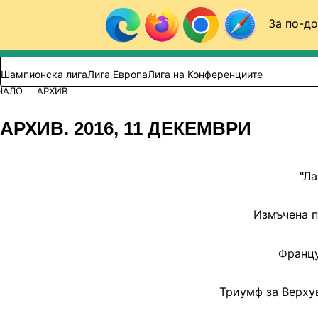
Към съдържанието
За по-до
Търси в сайта
ВИДЕО
ФУТБОЛ (БГ)
Шампионска лига
Лига Европа
Лига на Конференциите
ЧАЛО
АРХИВ
АРХИВ. 2016, 11 ДЕКЕМВРИ
"Ла
Измъчена п
Францу
Триумф за Верхув