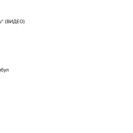
ш" (ВИДЕО)
нбул