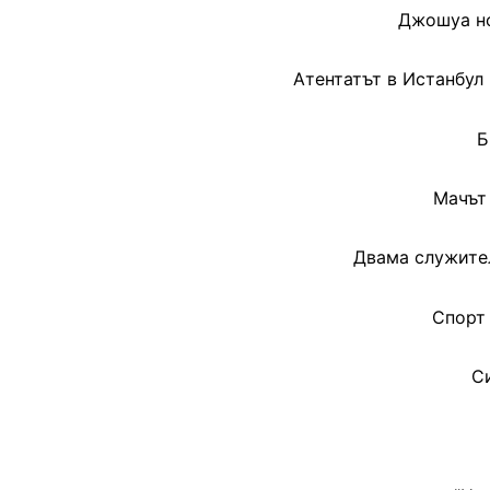
Джошуа но
Aтентатът в Истанбул
Б
Мачът
Двама служител
Спорт 
С