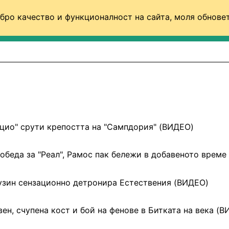
бро качество и функционалност на сайта, моля обновет
ФУТБОЛ (СВЯТ)
БАСКЕТБОЛ
ВОЛЕЙБОЛ
цио" срути крепостта на "Сампдория" (ВИДЕО)
обеда за "Реал", Рамос пак бележи в добавеното време
зин сензационно детронира Естествения (ВИДЕО)
ен, счупена кост и бой на фенове в Битката на века (