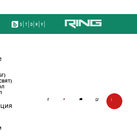
е
БГ)
СВЯТ)
ОЛ
Л
ция
И