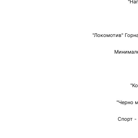
"На
"Локомотив" Горн
Минимале
"К
"Черно м
Спорт -