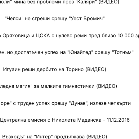
поли" мина без проблеми през "Каляри" (ВИДЕО)
"Челси" не сгреши срещу "Уест Бромич"
а Оряховица и ЦСКА с нулево реми пред близо 10 000 з
н, но достатъчен успех на "Юнайтед" срещу "Тотнъм"
Игуаин реши дербито на Торино (ВИДЕО)
оледна магия" за малките гимнастички (ВИДЕО)
оре" с труден успех срещу "Дунав", излезе четвърти
 Централна емисия с Николета Маданска - 11.12.2016
Възходът на "Интер" продължава (ВИДЕО)