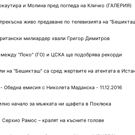
каутира и Молина пред погледа на Кличко (ГАЛЕРИЯ)
 прекъсна живо предаване по телевизията на "Бешикта
ритански милиардер хвали Григор Димитров
 между "Локо" (ГО) и ЦСКА ще подобрява рекорди
и на "Бешикташ" са сред жертвите на атентата в Иста
- Обедна емисия с Николета Маданска - 11.12.2016
илно начало за мъжката ни щафета в Поклюка
Серхио Рамос – кралят на късните голове