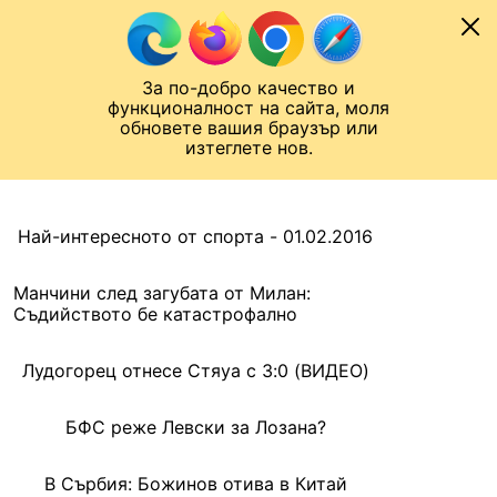
Към съдържанието
МОБИЛ
За по-добро качество и
Шампионска лига
Лига Европа
Лига на Конференциите
функционалност на сайта, моля
ЧАЛО
АРХИВ
обновете вашия браузър или
изтеглете нов.
АРХИВ. 2016, 1 ФЕВРУАРИ
Назад
Най-интересното от спорта - 01.02.2016
Манчини след загубата от Милан:
Съдийството бе катастрофално
Лудогорец отнесе Стяуа с 3:0 (ВИДЕО)
БФС реже Левски за Лозана?
В Сърбия: Божинов отива в Китай