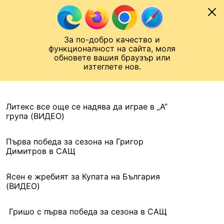
Към съдържанието
МОБИЛ
За по-добро качество и
Шампионска лига
Лига Европа
Лига на Конференциите
функционалност на сайта, моля
ЧАЛО
АРХИВ
обновете вашия браузър или
изтеглете нов.
АРХИВ. 2016, 16 ФЕВРУАРИ
Назад
Литекс все още се надява да играе в „А”
група (ВИДЕО)
Първа победа за сезона на Григор
Димитров в САЩ
Ясен е жребият за Купата на България
(ВИДЕО)
Гришо с първа победа за сезона в САЩ