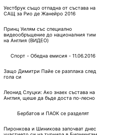
Уестбрук също отпадна от състава на
САЩ за Рио де Жанейро 2016
Принц Уилям със специално
видеообръщение до националния тим
на Англия (ВИДЕО)
Спорт - Обедна емисия - 11.06.2016
Защо Димитри Пайе се разплака след
гола си
Леонид Слуцки: Ако знаех състава на
Англия, щеше да бъде доста по-лесно
Бербатов и ПАОК се разделят
Пиронкова и Шиникова започват днес
участието си на турнира в Бирмингам