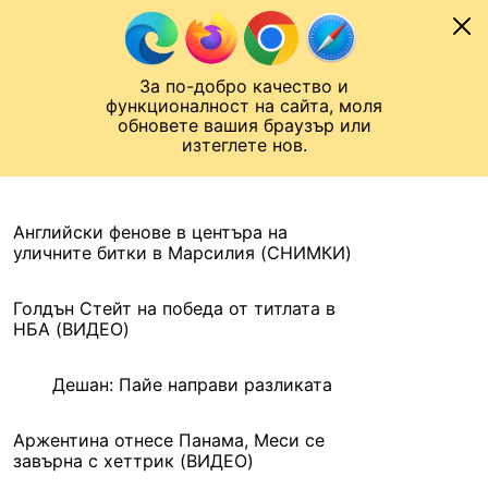
Към съдържанието
МОБИЛ
За по-добро качество и
Шампионска лига
Лига Европа
Лига на Конференциите
функционалност на сайта, моля
ЧАЛО
АРХИВ
обновете вашия браузър или
изтеглете нов.
АРХИВ. 2016, 11 ЮНИ
Назад
Английски фенове в центъра на
уличните битки в Марсилия (СНИМКИ)
Голдън Стейт на победа от титлата в
НБА (ВИДЕО)
Дешан: Пайе направи разликата
Аржентина отнесе Панама, Меси се
завърна с хеттрик (ВИДЕО)