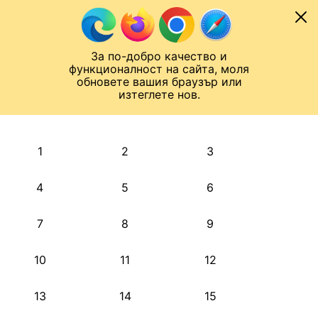
Към съдържанието
МОБИЛ
За по-добро качество и
Шампионска лига
Лига Европа
Лига на Конференциите
функционалност на сайта, моля
ЧАЛО
АРХИВ
обновете вашия браузър или
изтеглете нов.
АРХИВ. 2021, ЯНУАРИ
Назад
1
2
3
4
5
6
7
8
9
10
11
12
13
14
15