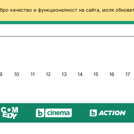
бро качество и функционалност на сайта, моля обновет
ФУТБОЛ (СВЯТ)
БАСКЕТБОЛ
ВОЛЕЙБОЛ
9
10
11
12
13
14
15
16
17