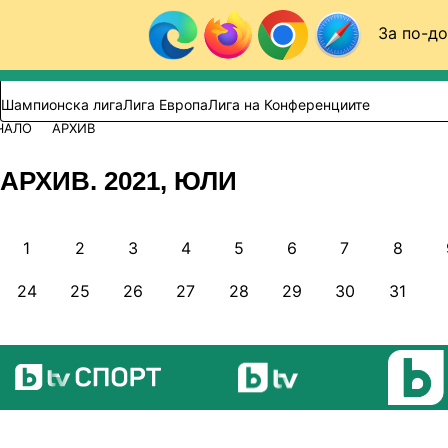
Към съдържанието
За по-до
Търси в сайта
ВИДЕО
ФУТБОЛ (БГ)
Шампионска лига
Лига Европа
Лига на Конференциите
ЧАЛО
АРХИВ
АРХИВ. 2021, ЮЛИ
1
2
3
4
5
6
7
8
24
25
26
27
28
29
30
31