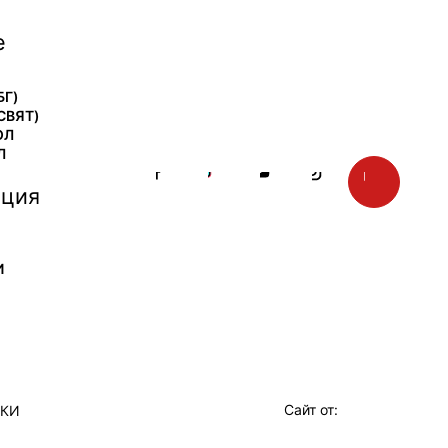
е
БГ)
СВЯТ)
ОЛ
Л
ция
И
Сайт от:
ТКИ