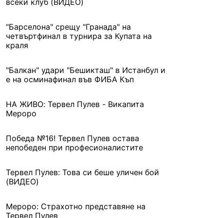
всеки клуб (ВИДЕО)
"Барселона" срещу "Гранада" на
четвъртфинал в турнира за Купата на
краля
"Балкан" удари "Бешикташ" в Истанбул и
е на осминафинал във ФИБА Къп
НА ЖИВО: Тервел Пулев - Викапита
Мероро
Победа №16! Тервел Пулев остава
непобеден при професионалистите
Тервел Пулев: Това си беше уличен бой
(ВИДЕО)
Мероро: Страхотно представяне на
Тервел Пулев