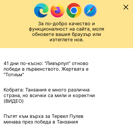
Към съдържанието
МОБИЛ
За по-добро качество и
Шампионска лига
Лига Европа
Лига на Конференциите
функционалност на сайта, моля
ЧАЛО
АРХИВ
обновете вашия браузър или
изтеглете нов.
АРХИВ. 2021, 29 ЯНУАРИ
Назад
41 дни по-късно: "Ливърпул" отново
победи в първенството. Жертвата е
"Тотнъм"
Кобрата: Танзания е много различна
страна, но всички са мили и коректни
(ВИДЕО)
Пътят към върха за Тервел Пулев
минава през победа в Танзания