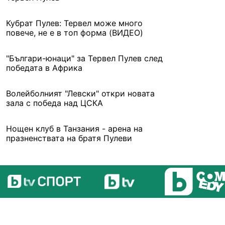
Кубрат Пулев: Тервел може много
повече, не е в топ форма (ВИДЕО)
"Българи-юнаци" за Тервел Пулев след
победата в Африка
Волейболният "Левски" откри новата
зала с победа над ЦСКА
Нощен клуб в Танзания - арена на
празненствата на братя Пулеви