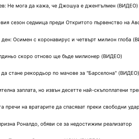
ев: Не мога да кажа, че Джошуа е джентълмен (ВИДЕО)
овия сезон седмица преди Откритото първенство на Ав
ден: Осимен с коронавирус и четвърт милион глоба (
лдиньо скоро отново ще бъде милионер (ВИДЕО)
 да стане рекордьор по мачове за "Барселона" (ВИДЕО
телна заплата, но извън десетте най-скъпоплатени тр
та пречи на вратарите да спасяват преки свободни уда
призна Роналдо, обяви се за недостижим реализатор