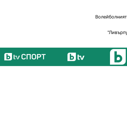
Волейболният 
"Ливърпу