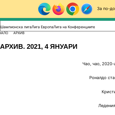
Към съдържанието
За по-до
Търси в сайта
ВИДЕО
ФУТБОЛ (БГ)
Шампионска лига
Лига Европа
Лига на Конференциите
ЧАЛО
АРХИВ
АРХИВ. 2021, 4 ЯНУАРИ
Чао, чао, 2020
Роналдо ста
Крист
Ледения