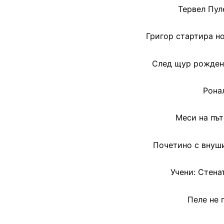
Тервел Пул
Григор стартира н
След щур рожден 
Рона
Меси на път
Почетино с внуши
Учени: Стена
Пеле не 