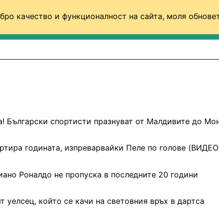
бро качество и функционалност на сайта, моля обновет
ФУТБОЛ (СВЯТ)
БАСКЕТБОЛ
ВОЛЕЙБОЛ
-а! Български спортисти празнуват от Малдивите до Мо
ртира годината, изпреварвайки Пеле по голове (ВИДЕО
иано Роналдо не пропуска в последните 20 години
т уелсец, който се качи на световния връх в дартса