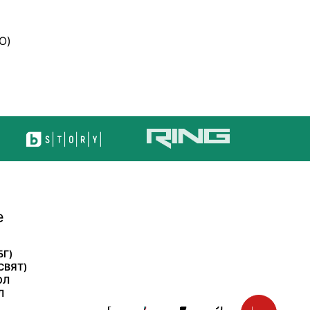
О)
е
БГ)
СВЯТ)
ОЛ
Л