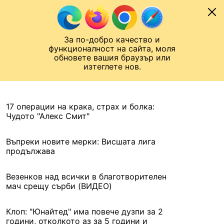
Към съдържанието
МОБИЛ
За по-добро качество и
Шампионска лига
Лига Европа
Лига на Конференциите
функционалност на сайта, моля
ЧАЛО
АРХИВ
обновете вашия браузър или
изтеглете нов.
АРХИВ. 2021, 5 ЯНУАРИ
Назад
17 операции на крака, страх и болка:
Чудото "Алекс Смит"
Въпреки новите мерки: Висшата лига
продължава
Везенков над всички в благотворителен
мач срещу сърби (ВИДЕО)
Клоп: "Юнайтед" има повече дузпи за 2
години, отколкото аз за 5 години и