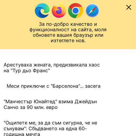
Към съдържанието
МОБИЛ
За по-добро качество и
Шампионска лига
Лига Европа
Лига на Конференциите
функционалност на сайта, моля
ЧАЛО
АРХИВ
обновете вашия браузър или
изтеглете нов.
АРХИВ. 2021, 1 ЮЛИ
Назад
Арестуваха жената, предизвикала хаос
на "Тур дьо Франс"
Меси приключи с "Барселона"... засега
"Манчестър Юнайтед" взима Джейдън
Санчо за 90 млн. евро
"Ощипете ме, за да съм сигурна, че не
сънувам": Сбъдването на една 60-
годишна мечта