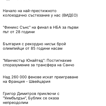
Начало на най-престижното
колоездачно състезание у нас (ВИДЕО)
"Финикс Сънс" на финал в НБА за първи
път от 28 години
България с рекордно нисък брой
олимпийци от 85 години насам
"Манчестър Юнайтед": Постигнахме
споразумение за трансфера на Санчо
Над 260 000 фенове искат преиграване
на Франция - Швейцария
Григор Димитров приключи с
"Уимбълдън", Бублик се оказа
непреодолим