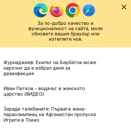
Към съдържанието
МОБИЛ
За по-добро качество и
Шампионска лига
Лига Европа
Лига на Конференциите
функционалност на сайта, моля
ЧАЛО
АРХИВ
обновете вашия браузър или
изтеглете нов.
АРХИВ. 2021, 17 АВГУСТ
Назад
Фурнаджиев: Екипът на Бербатов може
нарочно да е избрал деня за
дезинфекция
Иван Петков - водачът в женското
царство (ВИДЕО)
Заради талибаните: Първата жена-
параолимпиец на Афганистан пропуска
Игрите в Токио