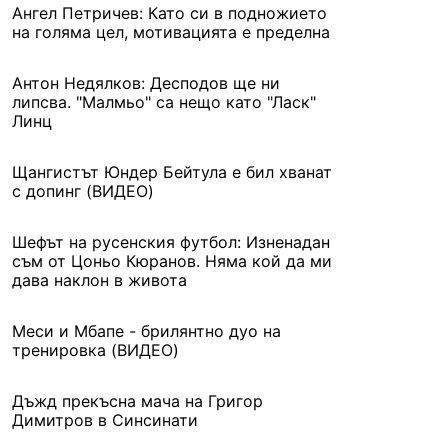
Ангел Петричев: Като си в подножието
на голяма цел, мотивацията е пределна
Антон Недялков: Десподов ще ни
липсва. "Малмьо" са нещо като "Ласк"
Линц
Щангистът Юндер Бейтула е бил хванат
с допинг (ВИДЕО)
Шефът на русенския футбол: Изненадан
съм от Цоньо Кюранов. Няма кой да ми
дава наклон в живота
Меси и Мбапе - брилянтно дуо на
тренировка (ВИДЕО)
Дъжд прекъсна мача на Григор
Димитров в Синсинати