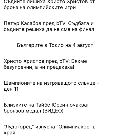
Съдиите лишиха Христо Христов от
бронз на олимпийските игри
Петър Касабов пред bTV: Съдбата и
съдиите решиха да не сме на финал
Българите в Токио на 4 август
Христо Христов пред bTV: Бяхме
безупречни, а ни прецакаха!
Шампионите на изгряващото слънце -
ден 11
Близките на Тайбе Юсеин очакват
бронзов медал (ВИДЕО)
"Лудогорец" изпусна "Олимпиакос" в
края