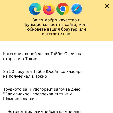
Към съдържанието
МОБИЛ
За по-добро качество и
Шампионска лига
Лига Европа
Лига на Конференциите
функционалност на сайта, моля
ЧАЛО
АРХИВ
обновете вашия браузър или
изтеглете нов.
АРХИВ. 2021, 3 АВГУСТ
Назад
Категорична победа за Тайбе Юсеин на
старта ѝ в Токио
За 50 секунди Тайбе Юсейн се класира
на полуфинал в Токио
Трудното за "Лудогорец" започва днес!
"Олимпиакос" препречва пътя към
Шампионска лига
Четвърт век олимпийска шампионка