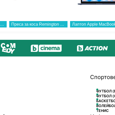
Хладилник с фризер Bosch KGN49LBCF , 440 l, C , No Frost...
Преса за коса Remington S9100 PROluxe...
Спортов
ФУТБОЛ (
ФУТБОЛ (
БАСКЕТБ
ВОЛЕЙБО
ТЕНИС