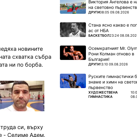
Виктория Ангелова е н
на световно първенств
ПОВЕЧЕ ОТ
ДРУГИ
08:05 09.08.2026
Стана ясно какво е по
ас от НБА
ПОВЕЧЕ ОТ
БАСКЕТБОЛ
23:24 08.08.202
Осемкратният Mr. Olym
ледяха новините
Рони Колман отново в
ната схватка събра
България!
та ни по борба.
ПОВЕЧЕ ОТ
ДРУГИ
13:10 09.08.2026
Руските гимнастички б
знаме и химн на свето
първенство
ПОВЕЧЕ ОТ
ХУДОЖЕСТВЕНА
10:
ГИМНАСТИКА
08.
 труда си, върху
е - Селиме Адем.