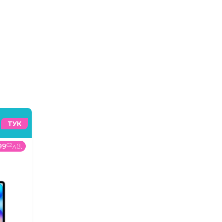
ТУК
99
62
лв.
298
99
€
/
584
78
лв.
499
9