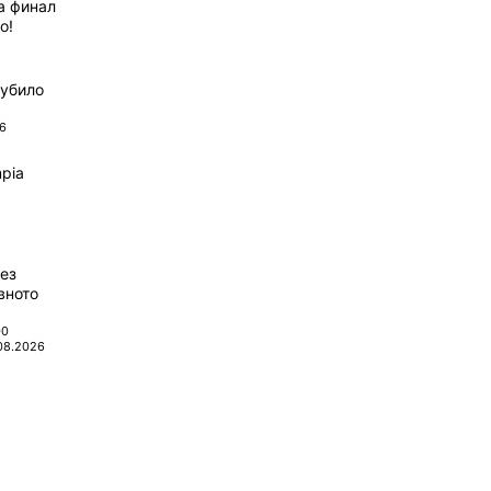
а финал
о!
губило
6
pia
ез
вното
00
08.2026