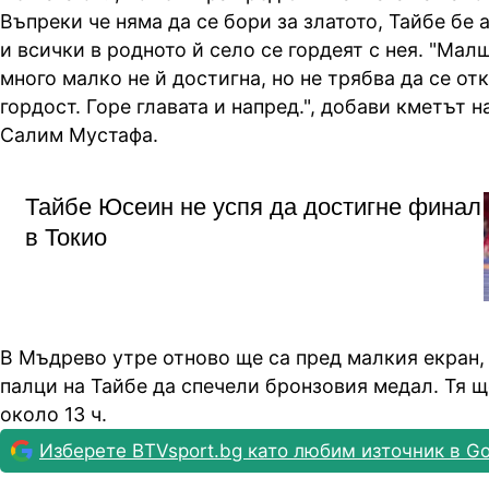
Въпреки че няма да се бори за златото, Тайбе бе
и всички в родното й село се гордеят с нея. "Мал
много малко не й достигна, но не трябва да се отк
гордост. Горе главата и напред.", добави кметът 
Салим Мустафа.
Тайбе Юсеин не успя да достигне финал
в Токио
В Мъдрево утре отново ще са пред малкия екран, 
палци на Тайбе да спечели бронзовия медал. Тя щ
около 13 ч.
Изберете BTVsport.bg като любим източник в Go