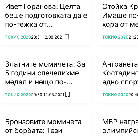
Ивет Горанова: Целта
Стойка Кр
беше подготовката да е
Имаше по
по-тежка от
хора от ме
състезанието
върнаха н
ПОВЕЧЕ ОТ
ПОВЕЧЕ ОТ
ТОКИО 2020
23:51 12.08.2021
ТОКИО 2020
21:2
add favorites
Златните момичета: За
Антоанета
5 години спечелихме
Костадино
медал и нещо по-
едно спор
голямо - това, което
постижен
ПОВЕЧЕ ОТ
ПОВЕЧЕ ОТ
ТОКИО 2020
20:59 12.08.2021
ТОКИО 2020
20:4
add favorites
сме като екип
да замен
уют
Бронзовите момичета
МВР нагр
от борбата: Тези
олимпийс