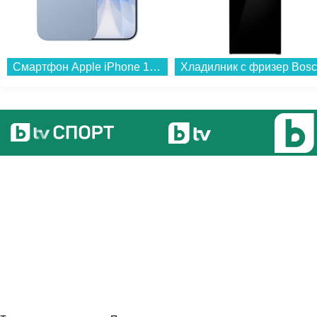
Смартфон Apple iPhone 17 512GB Mist Blue mg6t4 , 5120 GB, 8 GB...