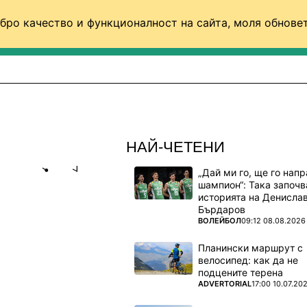
бро качество и функционалност на сайта, моля обновет
ФУТБОЛ (СВЯТ)
БАСКЕТБОЛ
ВОЛЕЙБОЛ
НАЙ-ЧЕТЕНИ
„Дай ми го, ще го нап
Share
save
шампион“: Така започв
историята на Денисла
Бърдаров
ЧАКВАТ
ПОВЕЧЕ ОТ
ВОЛЕЙБОЛ
09:12 08.08.2026
Планински маршрут с
велосипед: как да не
чки
подцените терена
ПОВЕЧЕ ОТ
ADVERTORIAL
17:00 10.07.20