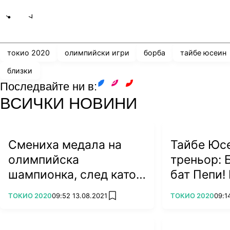
Share
save
токио 2020
олимпийски игри
борба
тайбе юсеин
близки
Последвайте ни в:
facebook
instagram
youtube
ВСИЧКИ НОВИНИ
Смениха медала на
Тайбе Юс
олимпийска
треньор: 
шампионка, след като
бат Пепи! 
японски кмет го...
нямаше да
ПОВЕЧЕ ОТ
ПОВЕЧЕ ОТ
ТОКИО 2020
09:52 13.08.2021
ТОКИО 2020
09:1
add favorites
захапа (ВИДЕО)