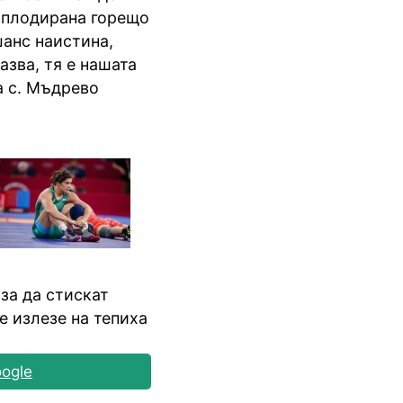
 аплодирана горещо
шанс наистина,
азва, тя е нашата
на с. Мъдрево
за да стискат
е излезе на тепиха
ogle