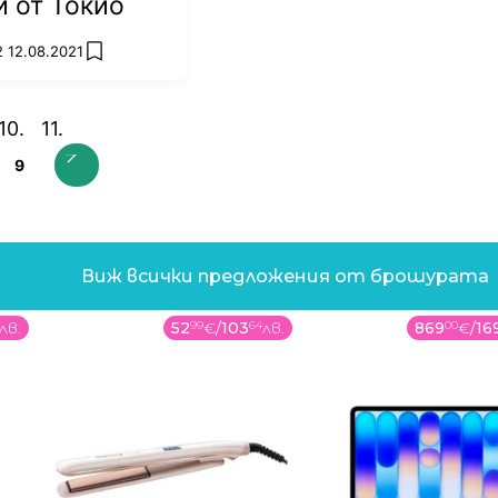
 от Токио
2 12.08.2021
add favorites
9
Виж всички предложения от брошурата
лв.
52
99
€
/
103
64
лв.
869
00
€
/
16