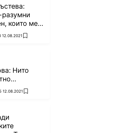
ъстева:
-разумни
н, които ме
а ринга
3 12.08.2021
add favorites
ва: Нито
тно
ие не може
5 12.08.2021
add favorites
и домашния
ади
ките