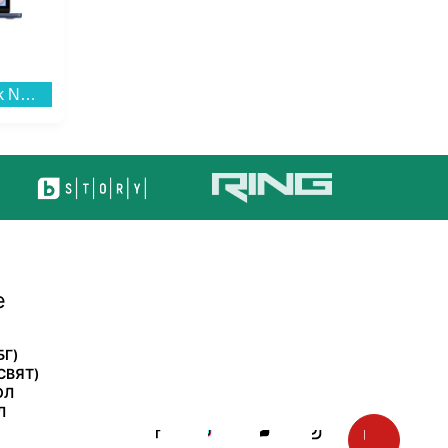
Лаптоп Apple MacBook Neo 13" 512GB Indigo mhfg4 , 13.00 , 512 , 8 , Apple A18 Pro 5 Core GPU , Apple A18 Pro 6 Core , Mac OS...
Смартфон Samsung GALAXY A27 5G 128/6 LIGHT PINK SM-A276BLIB , 128 GB, 6 GB...
е
БГ)
СВЯТ)
ОЛ
Л