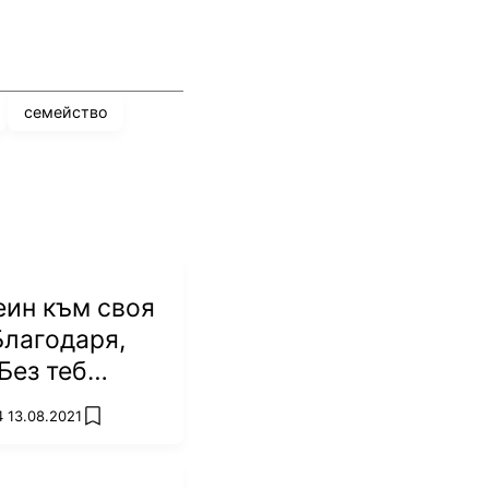
семейство
еин към своя
Благодаря,
Без теб
 успея!
4 13.08.2021
add favorites