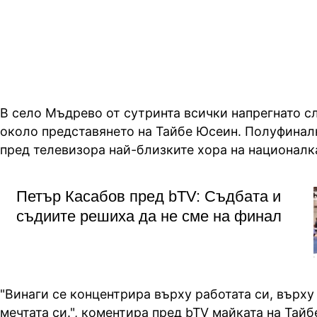
олимпийските игри
В село Мъдрево от сутринта всички напрегнато с
около представянето на Тайбе Юсеин. Полуфинал
пред телевизора най-близките хора на националка
Петър Касабов пред bTV: Съдбата и
съдиите решиха да не сме на финал
"Винаги се концентрира върху работата си, върху
мечтата си.", коментира пред bTV майката на Тайб