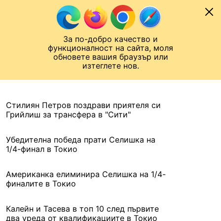
Към съдържанието
МОБИЛ
За по-добро качество и
Шампионска лига
Лига Европа
Лига на Конференциите
функционалност на сайта, моля
ЧАЛО
АРХИВ
обновете вашия браузър или
изтеглете нов.
АРХИВ. 2021, 6 АВГУСТ
Назад
Стилиян Петров поздрави приятеля си
Грийлиш за трансфера в "Сити"
Убедителна победа прати Селишка на
1/4-финал в Токио
Американка елиминира Селишка на 1/4-
финалите в Токио
Калейн и Тасева в топ 10 след първите
два уреда от квалификациите в Токио