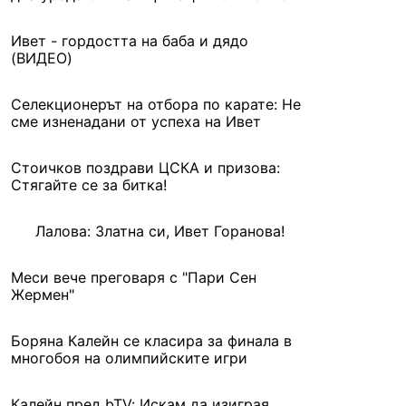
Ивет - гордостта на баба и дядо
(ВИДЕО)
Селекционерът на отбора по карате: Не
сме изненадани от успеха на Ивет
Стоичков поздрави ЦСКА и призова:
Стягайте се за битка!
Лалова: Златна си, Ивет Горанова!
Меси вече преговаря с "Пари Сен
Жермен"
Боряна Калейн се класира за финала в
многобоя на олимпийските игри
Калейн пред bTV: Искам да изиграя