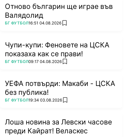
Отново българин ще играе във
Валядолид
ПОВЕЧЕ ОТ
БГ ФУТБОЛ
16:51 04.08.2026
add favorites
Чупи-купи: Феновете на ЦСКА
показаха как се прави!
ПОВЕЧЕ ОТ
БГ ФУТБОЛ
09:17 04.08.2026
add favorites
УЕФА потвърди: Макаби - ЦСКА
без публика!
ПОВЕЧЕ ОТ
БГ ФУТБОЛ
19:34 03.08.2026
add favorites
Лоша новина за Левски часове
преди Кайрат! Веласкес