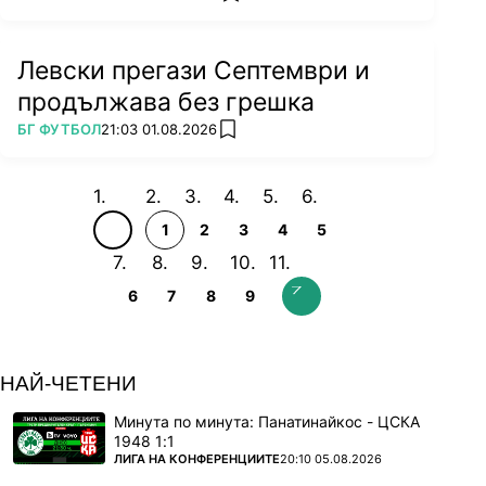
Левски прегази Септември и
продължава без грешка
ПОВЕЧЕ ОТ
БГ ФУТБОЛ
21:03 01.08.2026
add favorites
1
2
3
4
5
6
7
8
9
НАЙ-ЧЕТЕНИ
Минута по минута: Панатинайкос - ЦСКА
1948 1:1
ПОВЕЧЕ ОТ
ЛИГА НА КОНФЕРЕНЦИИТЕ
20:10 05.08.2026