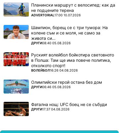
Планински маршрут с велосипед: как да
не подцените терена
ПОВЕЧЕ ОТ
ADVERTORIAL
17:00 10.07.2026
Шампион, борещ се с три тумора: На
колене съм и се моля, не само за
живота си...
ПОВЕЧЕ ОТ
ДРУГИ
08:40 05.08.2026
Руският волейбол бойкотира световното
в Полша: Там ще има повече политика,
отколкото спорт!
ПОВЕЧЕ ОТ
ВОЛЕЙБОЛ
16:26 04.08.2026
Олимпийски герой остана без дом
ПОВЕЧЕ ОТ
ДРУГИ
06:46 05.08.2026
Фатална нощ: UFC боец не се събуди
ПОВЕЧЕ ОТ
ДРУГИ
17:37 04.08.2026