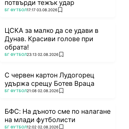
потвърди тежък удар
ПОВЕЧЕ ОТ
БГ ФУТБОЛ
17:17 03.08.2026
add favorites
ЦСКА за малко да се удави в
Дунав. Красиви голове при
обрата!
ПОВЕЧЕ ОТ
БГ ФУТБОЛ
23:13 02.08.2026
add favorites
С червен картон Лудогорец
удържа срещу Ботев Враца
ПОВЕЧЕ ОТ
БГ ФУТБОЛ
21:08 02.08.2026
add favorites
БФС: На дъното сме по налагане
на млади футболисти
ПОВЕЧЕ ОТ
БГ ФУТБОЛ
12:02 02.08.2026
add favorites