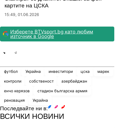
картите на ЦСКА
15:49, 01.06.2026
Изберете BTVsport.bg като любим
източник в Google
Share
save
футбол
Украйна
инвеститори
цска
марек
контроли
собственост
азербайджан
енчо керязов
стадион българска армия
реновация
Украйна
Последвайте ни в:
facebook
instagram
youtube
ВСИЧКИ НОВИНИ