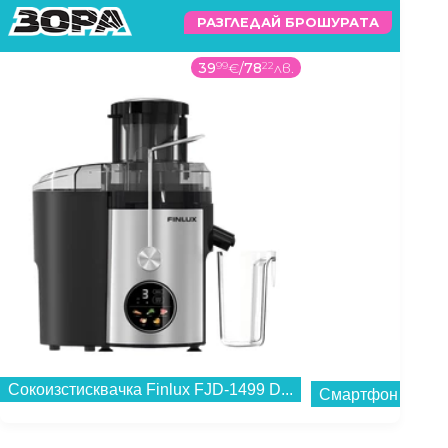
РАЗГЛЕДАЙ БРОШУРАТА
39
99
€
/
78
22
лв.
Сокоизстисквачка Finlux FJD-1499 D...