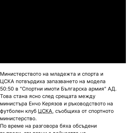
Слован Братислава
07.2026
19:00
04.
Мджельби
Линкълн Ред Импс
Министерството на младежта и спорта и
ЦСКА потвърдиха запазването на модела
50:50 в "Спортни имоти Българска армия" АД.
Това стана ясно след срещата между
министъра Енчо Керязов и ръководството на
футболен клуб
ЦСКА
, съобщиха от спортното
министерство.
По време на разговора бяха обсъдени