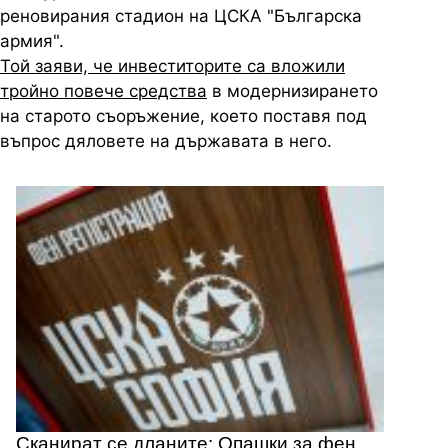
реновирания стадион на ЦСКА "Българска
армия".
Той заяви, че инвеститорите са вложили
тройно повече средства
в модернизирането
на старото съоръжение, което поставя под
въпрос дяловете на държавата в него.
Сканират се дланите: Опашки за фен