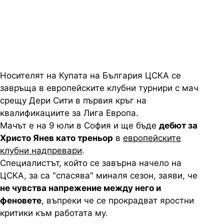
треньор в европейските клубни
турнири
Носителят на Купата на България ЦСКА се
завръща в европейските клубни турнири с мач
срещу Дери Сити в първия кръг на
квалификациите за Лига Европа.
Мачът е на 9 юли в София и ще бъде
дебют за
Христо Янев като треньор
в
европейските
клубни надпревари
.
Специалистът, който се завърна начело на
ЦСКА, за са "спасява" миналя сезон, заяви, че
не чувства напрежение между него и
феновете
, въпреки че се прокрадват яростни
критики към работата му.