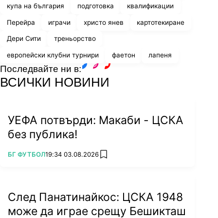
купа на българия
подготовка
квалификации
Перейра
играчи
христо янев
картотекиране
Дери Сити
треньорство
европейски клубни турнири
фаетон
лапеня
Последвайте ни в:
facebook
instagram
youtube
ВСИЧКИ НОВИНИ
УЕФА потвърди: Макаби - ЦСКА
без публика!
ПОВЕЧЕ ОТ
БГ ФУТБОЛ
19:34 03.08.2026
add favorites
След Панатинайкос: ЦСКА 1948
може да играе срещу Бешикташ