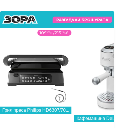
РАЗГЛЕДАЙ БРОШУРАТА
109
99
€
/
215
13
лв.
215
Грил преса Philips HD6307/70...
Кафемашина DeLonghi E