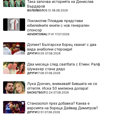
Така започва историята на Денислав
Бърдаров
ПОВЕЧЕ ОТ
ВОЛЕЙБОЛ
09:12 08.08.2026
Локомотив Пловдив представи
юбилейните екипи с нов генерален
спонсор
ПОВЕЧЕ ОТ
ADVERTORIAL
17:41 17.07.2026
Допинг! Български борец хванат с два
вида анаболни стероиди!
ПОВЕЧЕ ОТ
ДРУГИ
10:05 07.08.2026
Два месеца след сватбата с Етиен: Ралф
Шумахер стана дядо
ПОВЕЧЕ ОТ
ДРУГИ
17:08 07.08.2026
Лука Дончич, внимавай! Бившата не се
оттегля. Иска 50 милиона долара!
ПОВЕЧЕ ОТ
БАСКЕТБОЛ
12:24 07.08.2026
Станозолол през добавка? Каква е
версията на бореца Дейвид Димитров?
ПОВЕЧЕ ОТ
ДРУГИ
12:51 07.08.2026