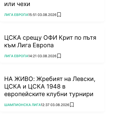
или чехи
ПОВЕЧЕ ОТ
ЛИГА ЕВРОПА
15:51 03.08.2026
add favorites
ЦСКА срещу ОФИ Крит по пътя
към Лига Европа
ПОВЕЧЕ ОТ
ЛИГА ЕВРОПА
14:21 03.08.2026
add favorites
НА ЖИВО: Жребият на Левски,
ЦСКА и ЦСКА 1948 в
европейските клубни турнири
ПОВЕЧЕ ОТ
ШАМПИОНСКА ЛИГА
12:37 03.08.2026
add favorites