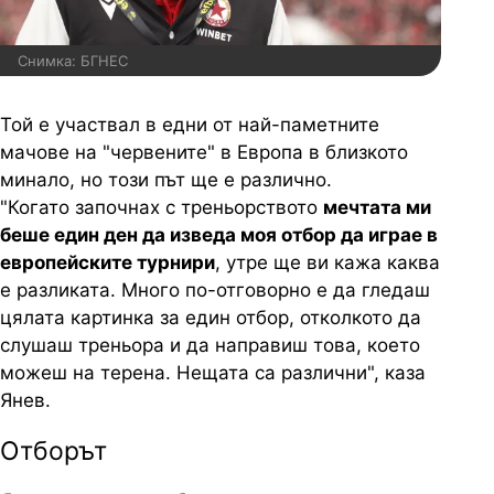
Снимка: БГНЕС
Той е участвал в едни от най-паметните
мачове на "червените" в Европа в близкото
минало, но този път ще е различно.
"Когато започнах с треньорството
мечтата ми
беше един ден да изведа моя отбор да играе в
европейските турнири
, утре ще ви кажа каква
е разликата. Много по-отговорно е да гледаш
цялата картинка за един отбор, отколкото да
слушаш треньора и да направиш това, което
можеш на терена. Нещата са различни", каза
Янев.
Отборът