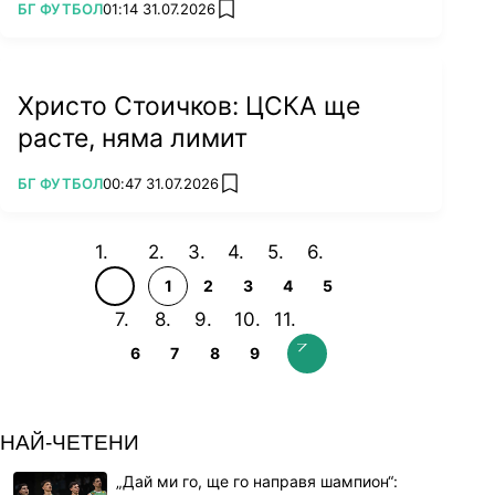
ПОВЕЧЕ ОТ
БГ ФУТБОЛ
01:14 31.07.2026
add favorites
Христо Стоичков: ЦСКА ще
расте, няма лимит
ПОВЕЧЕ ОТ
БГ ФУТБОЛ
00:47 31.07.2026
add favorites
1
2
3
4
5
6
7
8
9
НАЙ-ЧЕТЕНИ
„Дай ми го, ще го направя шампион“: