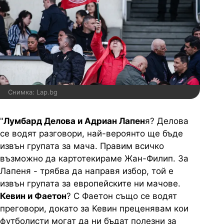
Снимка: Lap.bg
"
Лумбард Делова и Адриан Лапен
я? Делова
се водят разговори, най-вероянто ще бъде
извън групата за мача. Правим всичко
възможно да картотекираме Жан-Филип. За
Лапеня - трябва да направя избор, той е
извън групата за европейските ни мачове.
Кевин и Фаетон
? С Фаетон също се водят
преговори, докато за Кевин преценявам кои
футболисти могат да ни бъдат полезни за