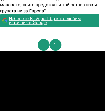
мачовете, които предстоят и той остава извън
групата ни за Европа"
Изберете BTVsport.bg като любим
източник в Google
га Европа: 2nd Qualifying Round
Ли
07.2026
19:00
06.
Карабах
ЦСКA
07.2026
20:00
06.
Тромсьо