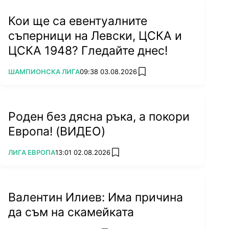
Кои ще са евентуалните
съперници на Левски, ЦСКА и
ЦСКА 1948? Гледайте днес!
ПОВЕЧЕ ОТ
ШАМПИОНСКА ЛИГА
09:38 03.08.2026
add favorites
Роден без дясна ръка, а покори
Европа! (ВИДЕО)
ПОВЕЧЕ ОТ
ЛИГА ЕВРОПА
13:01 02.08.2026
add favorites
Валентин Илиев: Има причина
да съм на скамейката