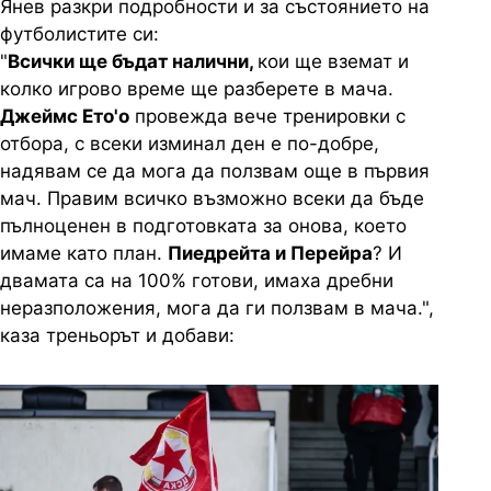
Янев разкри подробности и за състоянието на
футболистите си:
"
Всички ще бъдат налични,
кои ще вземат и
колко игрово време ще разберете в мача.
Джеймс Ето'о
провежда вече тренировки с
отбора, с всеки изминал ден е по-добре,
надявам се да мога да ползвам още в първия
мач. Правим всичко възможно всеки да бъде
пълноценен в подготовката за онова, което
имаме като план.
Пиедрейта и Перейра
? И
двамата са на 100% готови, имаха дребни
неразположения, мога да ги ползвам в мача.",
каза треньорът и добави: