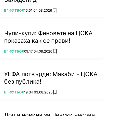
ПОВЕЧЕ ОТ
БГ ФУТБОЛ
16:51 04.08.2026
add favorites
Чупи-купи: Феновете на ЦСКА
показаха как се прави!
ПОВЕЧЕ ОТ
БГ ФУТБОЛ
09:17 04.08.2026
add favorites
УЕФА потвърди: Макаби - ЦСКА
без публика!
ПОВЕЧЕ ОТ
БГ ФУТБОЛ
19:34 03.08.2026
add favorites
Лоша новина за Левски часове