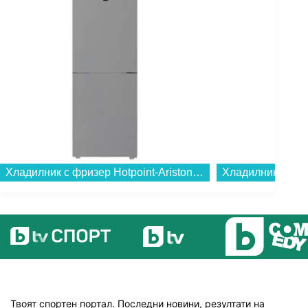
Хладилник с фризер Hotpoint-Ariston HPK 26362 XP4E , 316 l, E , No Frost , Инокс...
Твоят спортен портал. Последни новини, резултати на