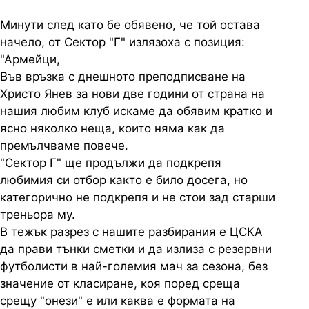
Минути след като бе обявено, че той остава
начело, от Сектор "Г" излязоха с позиция:
"Армейци,
Във връзка с днешното преподписване на
Христо Янев за нови две години от страна на
нашия любим клуб искаме да обявим кратко и
ясно няколко неща, които няма как да
премълчваме повече.
"Сектор Г" ще продължи да подкрепя
любимия си отбор както е било досега, но
категорично не подкрепя и не стои зад старши
треньора му.
В тежък разрез с нашите разбирания е ЦСКА
да прави тънки сметки и да излиза с резервни
футболисти в най-големия мач за сезона, без
значение от класиране, коя поред среща
срещу "онези" е или каква е формата на