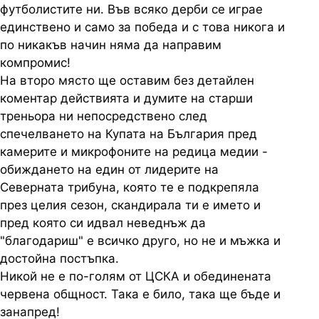
футболистите ни. Във всяко дерби се играе
единствено и само за победа и с това никога и
по никакъв начин няма да направим
компромис!
На второ място ще оставим без детайлен
коментар действията и думите на старши
треньора ни непосредствено след
спечелването на Купата на България пред
камерите и микрофоните на редица медии -
обиждането на един от лидерите на
Северната трибуна, която те е подкрепяла
през целия сезон, скандирала ти е името и
пред която си идвал неведнъж да
"благодариш" е всичко друго, но не и мъжка и
достойна постъпка.
Никой не е по-голям от ЦСКА и обединената
червена общност. Така е било, така ще бъде и
занапред!