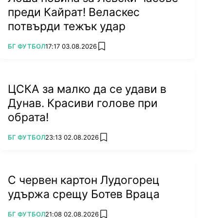
преди Кайрат! Веласкес
потвърди тежък удар
ПОВЕЧЕ ОТ
БГ ФУТБОЛ
17:17 03.08.2026
add favorites
ЦСКА за малко да се удави в
Дунав. Красиви голове при
обрата!
ПОВЕЧЕ ОТ
БГ ФУТБОЛ
23:13 02.08.2026
add favorites
С червен картон Лудогорец
удържа срещу Ботев Враца
ПОВЕЧЕ ОТ
БГ ФУТБОЛ
21:08 02.08.2026
add favorites