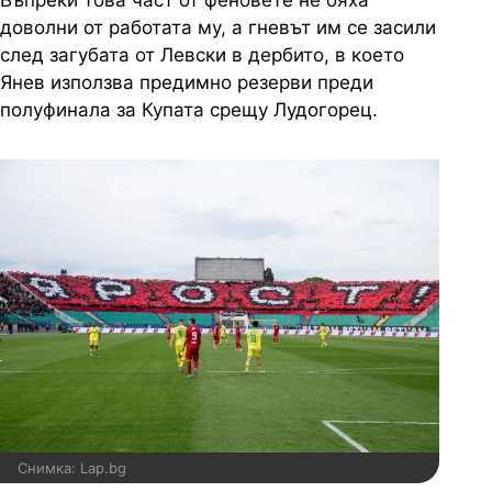
Въпреки това част от феновете не бяха
доволни от работата му, а гневът им се засили
след загубата от Левски в дербито, в което
Янев използва предимно резерви преди
полуфинала за Купата срещу Лудогорец.
Снимка: Lap.bg