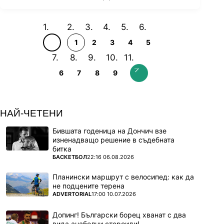
1
2
3
4
5
6
7
8
9
НАЙ-ЧЕТЕНИ
Бившата годеница на Дончич взе
изненадващо решение в съдебната
битка
ПОВЕЧЕ ОТ
БАСКЕТБОЛ
22:16 06.08.2026
Планински маршрут с велосипед: как да
не подцените терена
ПОВЕЧЕ ОТ
ADVERTORIAL
17:00 10.07.2026
Допинг! Български борец хванат с два
вида анаболни стероиди!