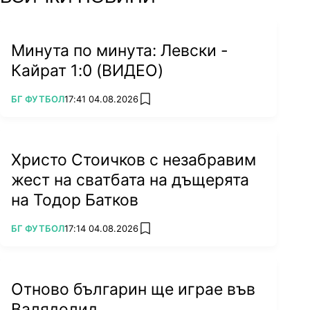
Минута по минута: Левски -
Кайрат 1:0 (ВИДЕО)
ПОВЕЧЕ ОТ
БГ ФУТБОЛ
17:41 04.08.2026
add favorites
Христо Стоичков с незабравим
жест на сватбата на дъщерята
на Тодор Батков
ПОВЕЧЕ ОТ
БГ ФУТБОЛ
17:14 04.08.2026
add favorites
Отново българин ще играе във
Валядолид