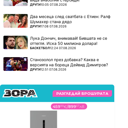
ПОВЕЧЕ ОТ
ДРУГИ
10:05 07.08.2026
Два месеца след сватбата с Етиен: Ралф
Шумахер стана дядо
ПОВЕЧЕ ОТ
ДРУГИ
17:08 07.08.2026
Лука Дончич, внимавай! Бившата не се
оттегля. Иска 50 милиона долара!
ПОВЕЧЕ ОТ
БАСКЕТБОЛ
12:24 07.08.2026
Станозолол през добавка? Каква е
версията на бореца Дейвид Димитров?
ПОВЕЧЕ ОТ
ДРУГИ
12:51 07.08.2026
РАЗГЛЕДАЙ БРОШУРАТА
459
99
€
/
899
67
лв.