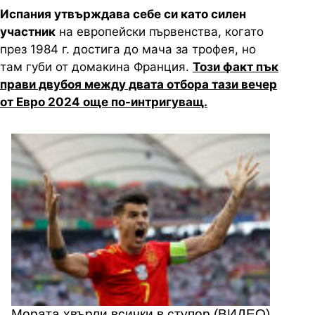
Испания утвърждава себе си като силен
участник
на европейски първенства, когато
през 1984 г. достига до мача за трофея, но
там губи от домакина Франция.
Този факт пък
прави двубоя между двата отбора тази вечер
от Евро 2024 още по-интригуващ.
Мората хвърли всички в ступор (ВИДЕО)