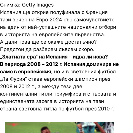
Снимка: Getty Images
Испания ще открие полуфинала с Франция
тази вечер на Евро 2024 със самочувствието
на един от най-успешните национални отбори
в историята на европейските първенства.
А дали това ще се окаже достатъчно?
Предстои да разберем съвсем скоро.
„Златната ера“ на Испания – идва ли нова?
В периода 2008 – 2012 г. Испания доминира не
само в европейския
, но и в световния футбол.
„Ла Фурия“ става европейски шампион през
2008 и 2012 г., а между тези две
континентални титли триумфира и с първата и
единствената засега в историята на тази
страна световна титла по футбол през 2010 г.