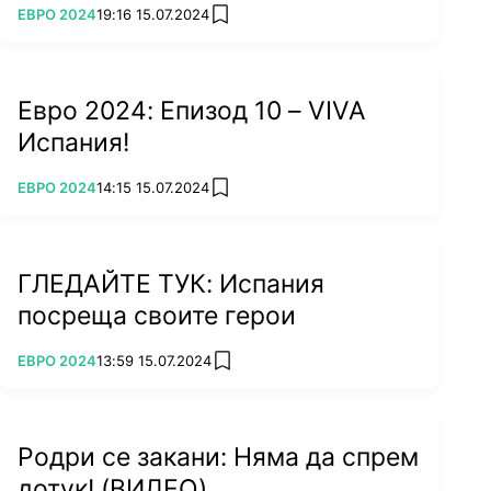
ПОВЕЧЕ ОТ
ЕВРО 2024
19:16 15.07.2024
add favorites
В полуфинала между Испания и Франция на
Евро 2024 Алваро Мората
има шанс да
увеличи головата си сметка, в която към този
Евро 2024: Епизод 10 – VIVA
момент стоят 36 гола за “Ла Фурия”. Това
Испания!
означава, че острието на Атлетико Мадрид
може да изравни постижението на Фернандо
ПОВЕЧЕ ОТ
ЕВРО 2024
14:15 15.07.2024
add favorites
Торес и дори да го задмине.
ГЛЕДАЙТЕ ТУК: Испания
посреща своите герои
ПОВЕЧЕ ОТ
ЕВРО 2024
13:59 15.07.2024
add favorites
Родри се закани: Няма да спрем
дотук! (ВИДЕО)