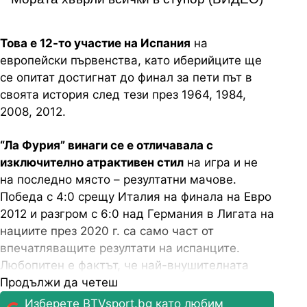
Това е 12-то участие на Испания
на
европейски първенства, като иберийците ще
се опитат достигнат до финал за пети път в
своята история след тези през 1964, 1984,
2008, 2012.
“Ла Фурия” винаги се е отличавала с
изключително атрактивен стил
на игра и не
на последно място – резултатни мачове.
Победа с 4:0 срещу Италия на финала на Евро
2012 и разгром с 6:0 над Германия в Лигата на
нациите през 2020 г. са само част от
впечатляващите резултати на испанците.
Любопитен е фактът, че най-внушителната
победа в историята им идва
Продължи да четеш
срещу България
през 1933 г.: 13:0.
Изберете BTVsport.bg като любим