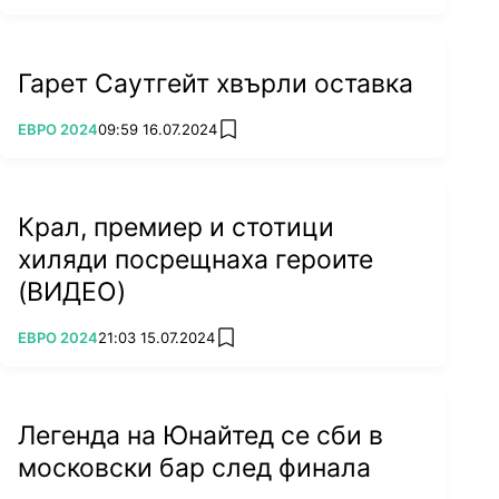
националния отбор на Испания е Давид Вия с
59 попадения в кариерата си, втори е
легендата на Реал - Раул Гонсалес Бланко с
Гарет Саутгейт хвърли оставка
44, а друга емблематична фигура - Фернандо
Торес, е трети с 38.
ПОВЕЧЕ ОТ
ЕВРО 2024
09:59 16.07.2024
add favorites
Крал, премиер и стотици
хиляди посрещнаха героите
(ВИДЕО)
ПОВЕЧЕ ОТ
ЕВРО 2024
21:03 15.07.2024
add favorites
Легенда на Юнайтед се сби в
ЕВРО 2024: Епизод 8 - Орангутан с
московски бар след финала
прогнози и голфърите в Англия