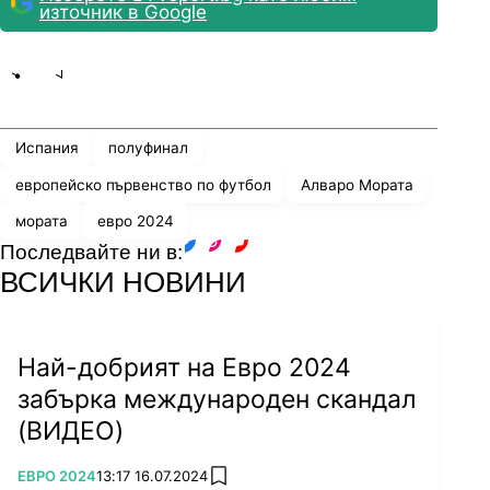
източник в Google
Share
save
Испания
полуфинал
европейско първенство по футбол
Алваро Мората
мората
евро 2024
Последвайте ни в:
facebook
instagram
youtube
ВСИЧКИ НОВИНИ
Снимка: Getty Images
Най-добрият на Евро 2024
забърка международен скандал
Многото голове обикновено водят и до
(ВИДЕО)
запомнящи се рекорди.
Най-знаменитият
голмайстор с червената фланелка на
ПОВЕЧЕ ОТ
ЕВРО 2024
13:17 16.07.2024
add favorites