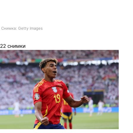
историята на „Ла Фурия“ е срещу
България с 13:0 през 1933 г.
Снимка: Getty Images
22 снимки