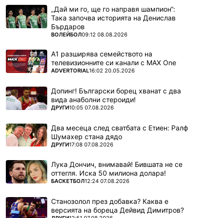
„Дай ми го, ще го направя шампион“:
Така започва историята на Денислав
Бърдаров
ПОВЕЧЕ ОТ
ВОЛЕЙБОЛ
09:12 08.08.2026
А1 разширява семейството на
телевизионните си канали с MAX One
ПОВЕЧЕ ОТ
ADVERTORIAL
16:02 20.05.2026
Допинг! Български борец хванат с два
вида анаболни стероиди!
ПОВЕЧЕ ОТ
ДРУГИ
10:05 07.08.2026
Два месеца след сватбата с Етиен: Ралф
Шумахер стана дядо
ПОВЕЧЕ ОТ
ДРУГИ
17:08 07.08.2026
Лука Дончич, внимавай! Бившата не се
оттегля. Иска 50 милиона долара!
ПОВЕЧЕ ОТ
БАСКЕТБОЛ
12:24 07.08.2026
Станозолол през добавка? Каква е
версията на бореца Дейвид Димитров?
ПОВЕЧЕ ОТ