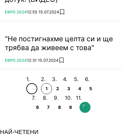
ПОВЕЧЕ ОТ
ЕВРО 2024
12:55 15.07.2024
add favorites
Снимка: Getty Images
"Не постигнахме целта си и ще
А дали ще успее?
Отговорът ще даде самият
трябва да живеем с това"
той след броени часове.
Автор на материала:
Самуил Петров
ПОВЕЧЕ ОТ
ЕВРО 2024
12:31 15.07.2024
add favorites
1
2
3
4
5
6
7
8
9
НАЙ-ЧЕТЕНИ