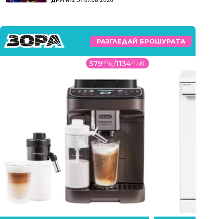
ДРУГИ
12:51 07.08.2026
РАЗГЛЕДАЙ БРОШУРАТА
579
99
€
/
1134
37
лв.