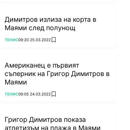
Димитров излиза на корта в
Маями след полунощ
ПОВЕЧЕ ОТ
ТЕНИС
09:20 25.03.2022
add favorites
Американец е първият
съперник на Григор Димитров в
Маями
ПОВЕЧЕ ОТ
ТЕНИС
09:05 24.03.2022
add favorites
Григор Димитров показа
атлетизъм на плажа в Маями