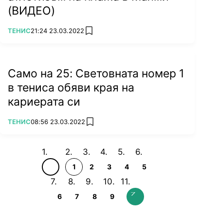
(ВИДЕО)
ПОВЕЧЕ ОТ
ТЕНИС
21:24 23.03.2022
add favorites
Само на 25: Световната номер 1
в тениса обяви края на
кариерата си
ПОВЕЧЕ ОТ
ТЕНИС
08:56 23.03.2022
add favorites
1
2
3
4
5
6
7
8
9