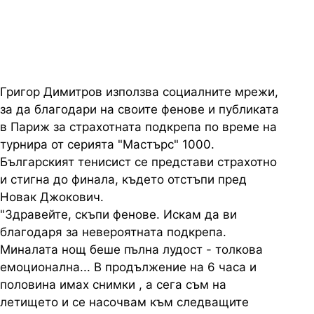
финал в Париж
Григор Димитров използва социалните мрежи,
за да благодари на своите фенове и публиката
в Париж за страхотната подкрепа по време на
турнира от серията "Мастърс" 1000.
Българският тенисист се представи страхотно
и стигна до финала, където отстъпи пред
Новак Джокович.
"Здравейте, скъпи фенове. Искам да ви
благодаря за невероятната подкрепа.
Миналата нощ беше пълна лудост - толкова
емоционална... В продължение на 6 часа и
половина имах снимки , а сега съм на
летището и се насочвам към следващите