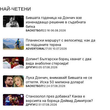
НАЙ-ЧЕТЕНИ
Бившата годеница на Дончич взе
изненадващо решение в съдебната
битка
ПОВЕЧЕ ОТ
БАСКЕТБОЛ
22:16 06.08.2026
Планински маршрут с велосипед: как да
не подцените терена
ПОВЕЧЕ ОТ
ADVERTORIAL
17:00 10.07.2026
Допинг! Български борец хванат с два
вида анаболни стероиди!
ПОВЕЧЕ ОТ
ДРУГИ
10:05 07.08.2026
Лука Дончич, внимавай! Бившата не се
оттегля. Иска 50 милиона долара!
ПОВЕЧЕ ОТ
БАСКЕТБОЛ
12:24 07.08.2026
Станозолол през добавка? Каква е
версията на бореца Дейвид Димитров?
ПОВЕЧЕ ОТ
ДРУГИ
12:51 07.08.2026