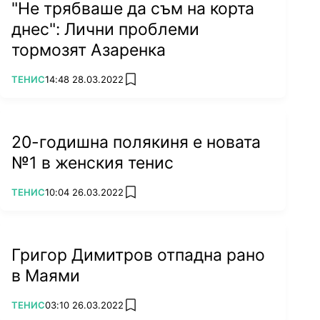
"Не трябваше да съм на корта
днес": Лични проблеми
тормозят Азаренка
ПОВЕЧЕ ОТ
ТЕНИС
14:48 28.03.2022
add favorites
20-годишна полякиня е новата
№1 в женския тенис
ПОВЕЧЕ ОТ
ТЕНИС
10:04 26.03.2022
add favorites
Григор Димитров отпадна рано
в Маями
ПОВЕЧЕ ОТ
ТЕНИС
03:10 26.03.2022
add favorites