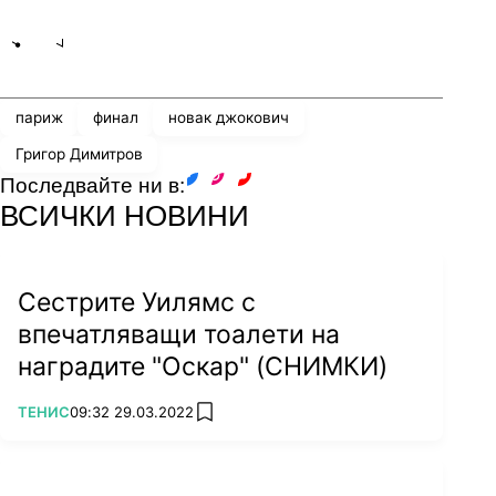
Share
save
париж
финал
новак джокович
Григор Димитров
Последвайте ни в:
facebook
instagram
youtube
ВСИЧКИ НОВИНИ
Сестрите Уилямс с
впечатляващи тоалети на
наградите "Оскар" (СНИМКИ)
ПОВЕЧЕ ОТ
ТЕНИС
09:32 29.03.2022
add favorites