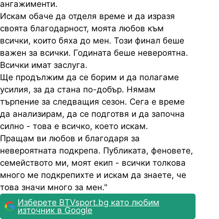
ангажименти.
Искам обаче да отделя време и да изразя
своята благодарност, моята любов към
всички, които бяха до мен. Този финал беше
важен за всички. Годината беше невероятна.
Всички имат заслуга.
Ще продължим да се борим и да полагаме
усилия, за да стана по-добър. Нямам
търпение за следващия сезон. Сега е време
да анализирам, да се подготвя и да започна
силно - това е всичко, което искам.
Пращам ви любов и благодаря за
невероятната подкрепа. Публиката, феновете,
семейството ми, моят екип - всички толкова
много ме подкрепихте и искам да знаете, че
това значи много за мен."
Изберете BTVsport.bg като любим
източник в Google