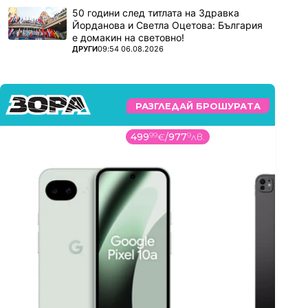
50 години след титлата на Здравка
Йорданова и Светла Оцетова: България
е домакин на световно!
ПОВЕЧЕ ОТ
ДРУГИ
09:54 06.08.2026
РАЗГЛЕДАЙ БРОШУРАТА
499
99
€
/
977
9
лв.