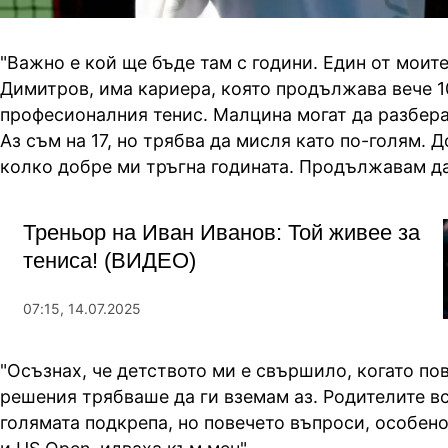
"Важно е кой ще бъде там с години. Един от моите
Димитров, има кариера, която продължава вече 1
професионалния тенис. Малцина могат да разберат
Аз съм на 17, но трябва да мисля като по-голям. 
колко добре ми тръгна годината. Продължавам да
Треньор на Иван Иванов: Той живее за
тениса! (ВИДЕО)
07:15, 14.07.2025
"Осъзнах, че детството ми е свършило, когато по
решения трябваше да ги вземам аз. Родителите вс
голямата подкрепа, но повечето въпроси, особен