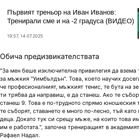
Първият треньор на Иван Иванов:
Тренирали сме и на -2 градуса (ВИДЕО)
19:57, 14.07.2025
Обича предизвикателствата
"За мен беше изключителна привилегия да взема 
за мъжкия "Уимбълдън". Това, което научих досега
че професионалният, мъжкият тенис, те бута на зе
ти трябва да направиш, е да станеш. Ако те събор
станеш 9. Това е по-трудното спрямо юношеския т
те съборят, ставането е много по-лесно, тъй кат
деца. Докато тук си срещу мъже, на които това им
им е работата.", започна трениращият в академият
Рафаел Надал.