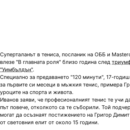
интервю близо година след триу
“Уимбълдън“
Суперталанът в тениса, посланик на ОББ и Master
влезе "В главната роля" близо година след
триумф
"Уимбълдън"
.
Специално за предаването "120 минути", 17-годиш
за първите си месеци в мъжкия тенис, примера Г
уроците на спорта и живота.
Иванов заяви, че професионалният тенис те учи д
път повече, отколкото са те съборили. Той подче
могат да осъзнаят постижението на Григор Димитр
от световния елит от около 15 години.