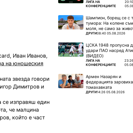
мфа на
ПОВЕЧЕ ОТ
ЛИГА НА
20:1
КОНФЕРЕНЦИИТЕ
05.0
Шампион, борещ се с 
тумора: На колене съм
моля, не само за живот
ПОВЕЧЕ ОТ
ДРУГИ
08:40 05.08.2026
ЦСКА 1948 пропусна 
удари ПАО насред Ати
card, Иван Иванов,
(ВИДЕО)
ПОВЕЧЕ ОТ
ЛИГА НА
23:2
а на юношеския
КОНФЕРЕНЦИИТЕ
05.0
Армен Назарян и
ната звезда говори
федерацията заровиха
ригор Димитров и
томахавката
ПОВЕЧЕ ОТ
ДРУГИ
14:26 05.08.2026
а се изправяш един
рта, че малцина
ов, който е част