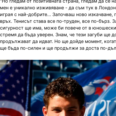
"Но гледам от позитивната страна, гледам да се 
мен е уникално изживяване - да съм тук в Лондон
играя с най-добрите... Започваш ново изкачване, 
връх. Тенисът става все по-труден, все по-бърз. 
сигурност ще има, може би повече от в юношеския
стремя да бъда уверен. Знам, че тези загуби ще 
продължават да идват. Но ще дойде момент, когат
ще бъда по-силен и ще продължи за доста по-дъл