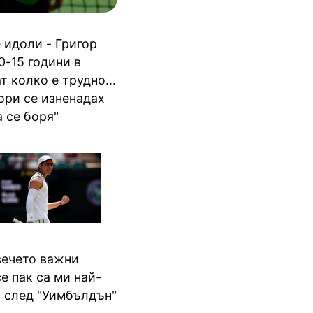
 идоли - Григор
0-15 години в
 колко е трудно...
Дори се изненадах
 се боря"
вечето важни
е пак са ми най-
о след "Уимбълдън"