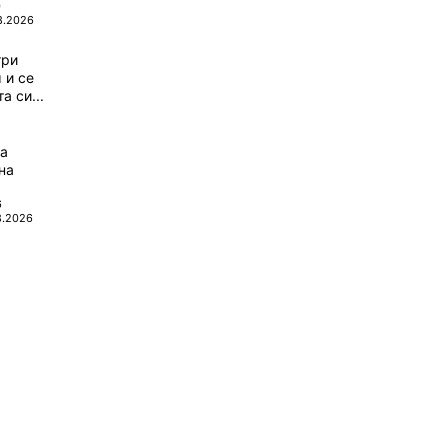
0
8.2026
три
 и се
а си...
да
на
6
8.2026