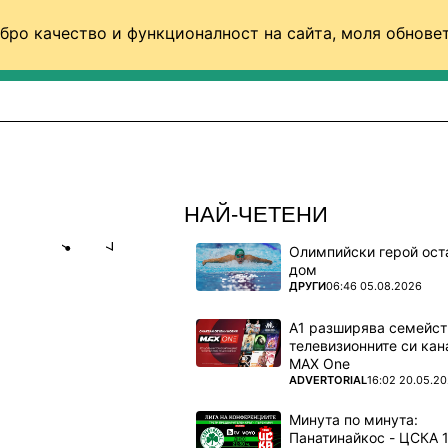
бро качество и функционалност на сайта, моля обновет
ФУТБОЛ (СВЯТ)
БАСКЕТБОЛ
ВОЛЕЙБОЛ
НАЙ-ЧЕТЕНИ
Олимпийски герой ост
Share
save
дом
ПОВЕЧЕ ОТ
ДРУГИ
06:46 05.08.2026
ЖКИЯ
А1 разширява семейст
, ТРЯБВА
телевизионните си кан
MAX One
ПОВЕЧЕ ОТ
ADVERTORIAL
16:02 20.05.2
ециално
Минута по минута: