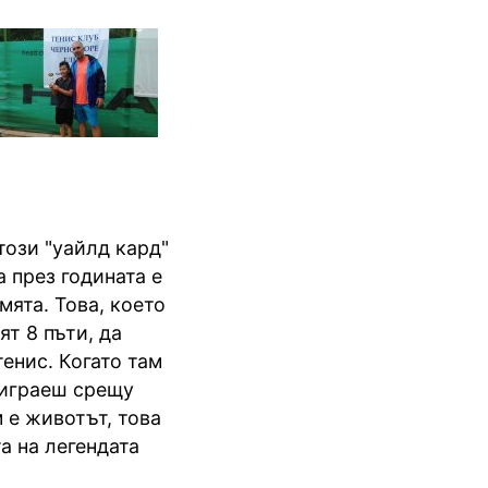
този "уайлд кард"
 през годината е
мята. Това, което
ят 8 пъти, да
енис. Когато там
о играеш срещу
 е животът, това
а на легендата