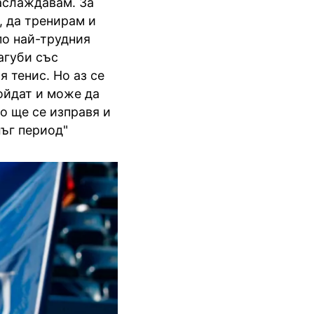
наслаждавам. За
, да тренирам и
по най-трудния
Загуби със
 тенис. Но аз се
дойдат и може да
о ще се изправя и
ъг период"