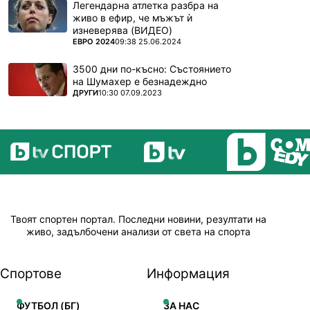
Легендарна атлетка разбра на
живо в ефир, че мъжът ѝ
изневерява (ВИДЕО)
ПОВЕЧЕ ОТ
ЕВРО 2024
09:38 25.06.2024
3500 дни по-късно: Състоянието
на Шумахер е безнадеждно
ПОВЕЧЕ ОТ
ДРУГИ
10:30 07.09.2023
Твоят спортен портал. Последни новини, резултати на
живо, задълбочени анализи от света на спорта
Спортове
Информация
ФУТБОЛ (БГ)
ЗА НАС