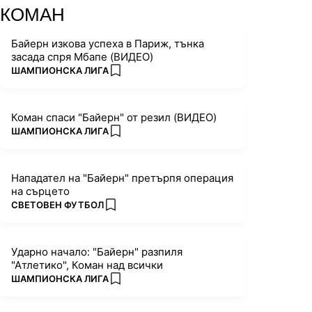
КОМАН
Байерн изкова успеха в Париж, тънка
засада спря Мбапе (ВИДЕО)
ПОВЕЧЕ ОТ
ШАМПИОНСКА ЛИГА
add favorites
Коман спаси "Байерн" от резил (ВИДЕО)
ПОВЕЧЕ ОТ
ШАМПИОНСКА ЛИГА
add favorites
Нападател на "Байерн" претърпя операция
на сърцето
ПОВЕЧЕ ОТ
СВЕТОВЕН ФУТБОЛ
add favorites
Ударно начало: "Байерн" разпиля
"Атлетико", Коман над всички
ПОВЕЧЕ ОТ
ШАМПИОНСКА ЛИГА
add favorites