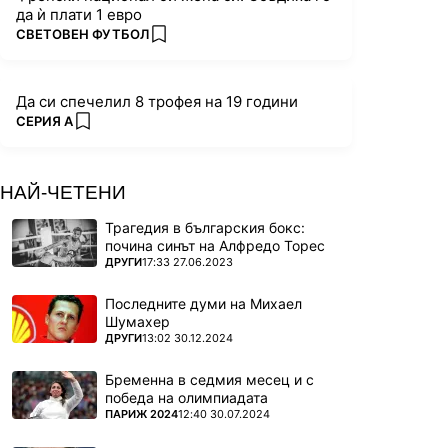
да ѝ плати 1 евро
ПОВЕЧЕ ОТ
СВЕТОВЕН ФУТБОЛ
add favorites
Да си спечелил 8 трофея на 19 години
ПОВЕЧЕ ОТ
СЕРИЯ А
add favorites
НАЙ-ЧЕТЕНИ
Трагедия в българския бокс:
почина синът на Алфредо Торес
ПОВЕЧЕ ОТ
ДРУГИ
17:33 27.06.2023
Последните думи на Михаел
Шумахер
ПОВЕЧЕ ОТ
ДРУГИ
13:02 30.12.2024
Бременна в седмия месец и с
победа на олимпиадата
ПОВЕЧЕ ОТ
ПАРИЖ 2024
12:40 30.07.2024