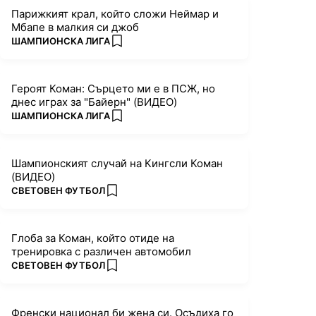
Парижкият крал, който сложи Неймар и
Мбапе в малкия си джоб
ПОВЕЧЕ ОТ
ШАМПИОНСКА ЛИГА
add favorites
Героят Коман: Сърцето ми е в ПСЖ, но
днес играх за "Байерн" (ВИДЕО)
ПОВЕЧЕ ОТ
ШАМПИОНСКА ЛИГА
add favorites
Шампионският случай на Кингсли Коман
(ВИДЕО)
ПОВЕЧЕ ОТ
СВЕТОВЕН ФУТБОЛ
add favorites
Глоба за Коман, който отиде на
тренировка с различен автомобил
ПОВЕЧЕ ОТ
СВЕТОВЕН ФУТБОЛ
add favorites
Френски национал би жена си. Осъдиха го