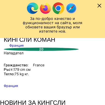
Към съдържанието
МОБИЛ
За по-добро качество и
Шампионска лига
Лига Европа
Лига на Конференциите
функционалност на сайта, моля
ЧАЛО
СТАТИСТИКИ
обновете вашия браузър или
изтеглете нов.
КИНГСЛИ КОМАН
Франция
20
Нападател
Гражданство:
France
Ръст:
179 cm см
Тегло:
75 kg кг.
Франция
НОВИНИ ЗА КИНГСЛИ