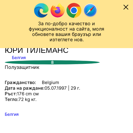
Към съдържанието
МОБИЛ
За по-добро качество и
Шампионска лига
Лига Европа
Лига на Конференциите
функционалност на сайта, моля
ЧАЛО
СТАТИСТИКИ
обновете вашия браузър или
изтеглете нов.
ЮРИ ТИЛЕМАНС
Белгия
8
Полузащитник
Гражданство:
Belgium
Дата на раждане:
05.07.1997 | 29 г.
Ръст:
176 cm см
Тегло:
72 kg кг.
Белгия