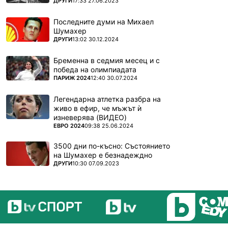
ПОВЕЧЕ ОТ
ДРУГИ
17:33 27.06.2023
Последните думи на Михаел
Шумахер
ПОВЕЧЕ ОТ
ДРУГИ
13:02 30.12.2024
Бременна в седмия месец и с
победа на олимпиадата
ПОВЕЧЕ ОТ
ПАРИЖ 2024
12:40 30.07.2024
Легендарна атлетка разбра на
живо в ефир, че мъжът ѝ
изневерява (ВИДЕО)
ПОВЕЧЕ ОТ
ЕВРО 2024
09:38 25.06.2024
3500 дни по-късно: Състоянието
на Шумахер е безнадеждно
ПОВЕЧЕ ОТ
ДРУГИ
10:30 07.09.2023