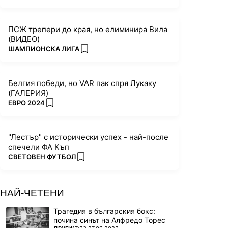
ПСЖ трепери до края, но елиминира Вила
(ВИДЕО)
ПОВЕЧЕ ОТ
ШАМПИОНСКА ЛИГА
add favorites
Белгия победи, но VAR пак спря Лукаку
(ГАЛЕРИЯ)
ПОВЕЧЕ ОТ
ЕВРО 2024
add favorites
"Лестър" с исторически успех - най-после
спечели ФА Къп
ПОВЕЧЕ ОТ
СВЕТОВЕН ФУТБОЛ
add favorites
НАЙ-ЧЕТЕНИ
Трагедия в българския бокс:
почина синът на Алфредо Торес