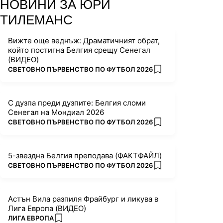
НОВИНИ ЗА ЮРИ
ТИЛЕМАНС
Вижте още веднъж: Драматичният обрат,
който постигна Белгия срещу Сенегал
(ВИДЕО)
ПОВЕЧЕ ОТ
СВЕТОВНО ПЪРВЕНСТВО ПО ФУТБОЛ 2026
add favorites
С дузпа преди дузпите: Белгия сломи
Сенегал на Мондиал 2026
ПОВЕЧЕ ОТ
СВЕТОВНО ПЪРВЕНСТВО ПО ФУТБОЛ 2026
add favorites
5-звездна Белгия преподава (ФАКТФАЙЛ)
ПОВЕЧЕ ОТ
СВЕТОВНО ПЪРВЕНСТВО ПО ФУТБОЛ 2026
add favorites
Астън Вила разпиля Фрайбург и ликува в
Лига Европа (ВИДЕО)
ПОВЕЧЕ ОТ
ЛИГА ЕВРОПА
add favorites