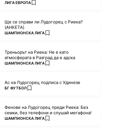
ПОВЕЧЕ ОТ
ЛИГА ЕВРОПА
add favorites
Ще се справи ли Лудогорец с Риека?
(АНКЕТА)
ПОВЕЧЕ ОТ
ШАМПИОНСКА ЛИГА
add favorites
Треньорът на Риека: Не е като
атмосферата в Разград да е адска
ПОВЕЧЕ ОТ
ШАМПИОНСКА ЛИГА
add favorites
Ас на Лудогорец подписа с Удинезе
ПОВЕЧЕ ОТ
БГ ФУТБОЛ
add favorites
Фенове на Лудогорец преди Риека: Без
семки, без телефони и слушай мегафона!
ПОВЕЧЕ ОТ
ШАМПИОНСКА ЛИГА
add favorites