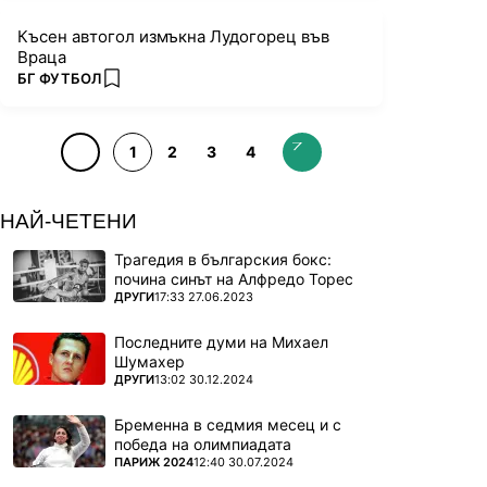
Късен автогол измъкна Лудогорец във
Враца
ПОВЕЧЕ ОТ
БГ ФУТБОЛ
add favorites
1
2
3
4
НАЙ-ЧЕТЕНИ
Трагедия в българския бокс:
почина синът на Алфредо Торес
ПОВЕЧЕ ОТ
ДРУГИ
17:33 27.06.2023
Последните думи на Михаел
Шумахер
ПОВЕЧЕ ОТ
ДРУГИ
13:02 30.12.2024
Бременна в седмия месец и с
победа на олимпиадата
ПОВЕЧЕ ОТ
ПАРИЖ 2024
12:40 30.07.2024