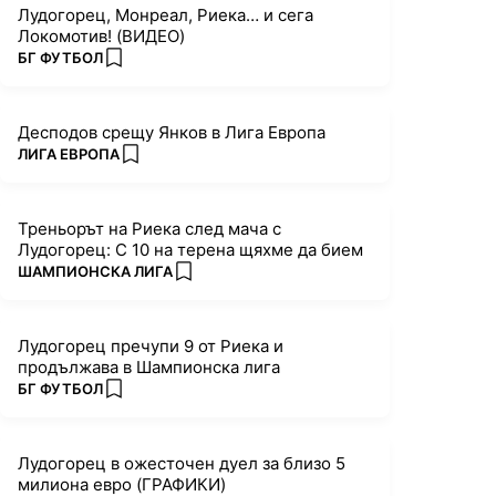
Лудогорец, Монреал, Риека… и сега
Локомотив! (ВИДЕО)
ПОВЕЧЕ ОТ
БГ ФУТБОЛ
add favorites
Десподов срещу Янков в Лига Европа
ПОВЕЧЕ ОТ
ЛИГА ЕВРОПА
add favorites
Треньорът на Риека след мача с
Лудогорец: С 10 на терена щяхме да бием
ПОВЕЧЕ ОТ
ШАМПИОНСКА ЛИГА
add favorites
Лудогорец пречупи 9 от Риека и
продължава в Шампионска лига
ПОВЕЧЕ ОТ
БГ ФУТБОЛ
add favorites
Лудогорец в ожесточен дуел за близо 5
милиона евро (ГРАФИКИ)