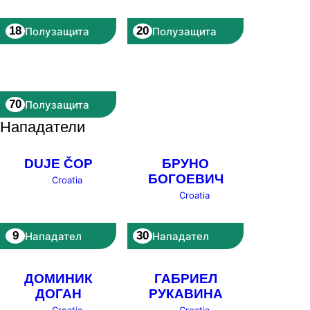
18
20
Полузащита
Полузащита
70
Полузащита
Нападатели
DUJE ČOP
БРУНО
БОГОЕВИЧ
Croatia
Croatia
9
30
Нападател
Нападател
ДОМИНИК
ГАБРИЕЛ
ДОГАН
РУКАВИНА