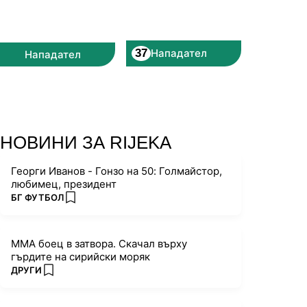
37
Нападател
Нападател
НОВИНИ ЗА RIJEKA
Георги Иванов - Гонзо на 50: Голмайстор,
любимец, президент
ПОВЕЧЕ ОТ
БГ ФУТБОЛ
add favorites
ММА боец в затвора. Скачал върху
гърдите на сирийски моряк
ПОВЕЧЕ ОТ
ДРУГИ
add favorites