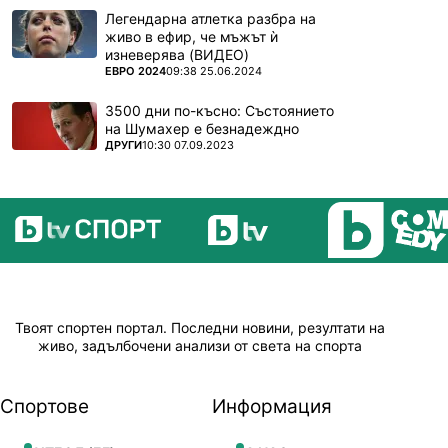
Легендарна атлетка разбра на
живо в ефир, че мъжът ѝ
изневерява (ВИДЕО)
ПОВЕЧЕ ОТ
ЕВРО 2024
09:38 25.06.2024
3500 дни по-късно: Състоянието
на Шумахер е безнадеждно
ПОВЕЧЕ ОТ
ДРУГИ
10:30 07.09.2023
Твоят спортен портал. Последни новини, резултати на
живо, задълбочени анализи от света на спорта
Спортове
Информация