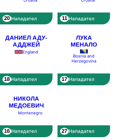
Croatia
Croatia
20
11
Нападател
Нападател
ДАНИЕЛ АДУ-
ЛУКА
АДДЖЕЙ
МЕНАЛО
England
Bosnia and
Herzegovina
18
17
Нападател
Нападател
НИКОЛА
МЕДОЕВИЧ
Montenegro
16
27
Нападател
Нападател