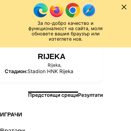
Към съдържанието
МОБИЛ
За по-добро качество и
Шампионска лига
Лига Европа
Лига на Конференциите
функционалност на сайта, моля
ЧАЛО
СТАТИСТИКИ
обновете вашия браузър или
изтеглете нов.
RIJEKA
Rijeka,
Стадион:
Stadion HNK Rijeka
Информация за мача
Предстоящи срещи
Резултати
ИГРАЧИ
Вратари