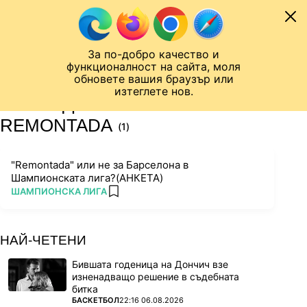
Към съдържанието
МОБИЛ
За по-добро качество и
Шампионска лига
Лига Европа
Лига на Конференциите
функционалност на сайта, моля
ЧАЛО
ТАГ
обновете вашия браузър или
изтеглете нов.
ПОСЛЕДНИ НОВИНИ ЗА
REMONTADA
(1)
"Remontada" или не за Барселона в
Шампионската лига?(АНКЕТА)
ПОВЕЧЕ ОТ
ШАМПИОНСКА ЛИГА
add favorites
НАЙ-ЧЕТЕНИ
Бившата годеница на Дончич взе
изненадващо решение в съдебната
битка
ПОВЕЧЕ ОТ
БАСКЕТБОЛ
22:16 06.08.2026