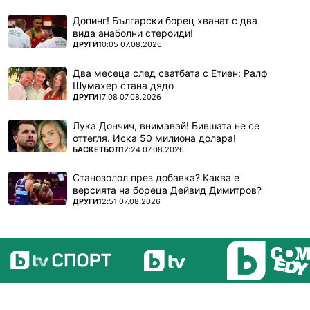
Допинг! Български борец хванат с два
вида анаболни стероиди!
ПОВЕЧЕ ОТ
ДРУГИ
10:05 07.08.2026
Два месеца след сватбата с Етиен: Ралф
Шумахер стана дядо
ПОВЕЧЕ ОТ
ДРУГИ
17:08 07.08.2026
Лука Дончич, внимавай! Бившата не се
оттегля. Иска 50 милиона долара!
ПОВЕЧЕ ОТ
БАСКЕТБОЛ
12:24 07.08.2026
Станозолол през добавка? Каква е
версията на бореца Дейвид Димитров?
ПОВЕЧЕ ОТ
ДРУГИ
12:51 07.08.2026