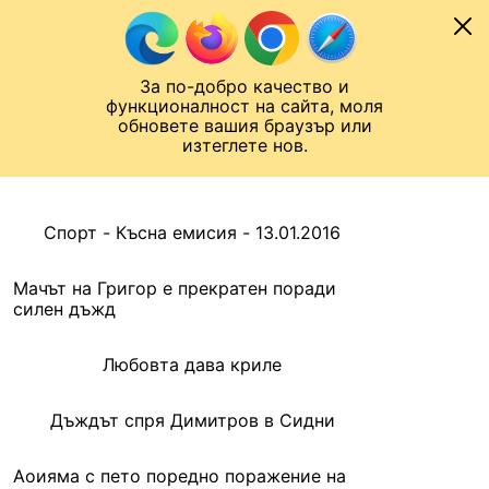
Към съдържанието
МОБИЛ
За по-добро качество и
Шампионска лига
Лига Европа
Лига на Конференциите
функционалност на сайта, моля
ЧАЛО
АРХИВ
обновете вашия браузър или
изтеглете нов.
АРХИВ. 2016, 14 ЯНУАРИ
Назад
Спорт - Късна емисия - 13.01.2016
Мачът на Григор е прекратен поради
силен дъжд
Любовта дава криле
Дъждът спря Димитров в Сидни
Аоияма с пето поредно поражение на