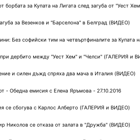
от борбата за Купата на Лигата след загуба от "Уест Хем
агуба за Везенков и "Барселона" в Белград (ВИДЕО)
дини: Без софийски тим на четвъртфиналите за Купата 
при дербито между "Уест Хем" и "Челси" (ГАЛЕРИЯ и 
ние и силен дъжд спряха два мача в Италия (ВИДЕО)
т - Обедна емисия с Елена Яръмова - 27.10.2016
я се сбогува с Карлос Алберто (ГАЛЕРИЯ и ВИДЕО)
р Николов се отказа от залата в "Дружба" (ВИДЕО)