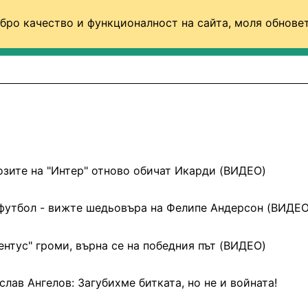
бро качество и функционалност на сайта, моля обновет
ФУТБОЛ (СВЯТ)
БАСКЕТБОЛ
ВОЛЕЙБОЛ
озите на "Интер" отново обичат Икарди (ВИДЕО)
футбол - вижте шедьовъра на Фелипе Андерсон (ВИДЕО
нтус" громи, върна се на победния път (ВИДЕО)
лав Ангелов: Загубихме битката, но не и войната!