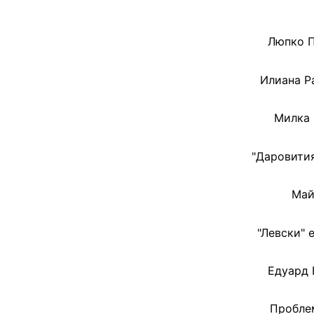
Люпко П
Илиана Р
Милка 
"Даровития
Май
"Левски" 
Едуард 
Проблем