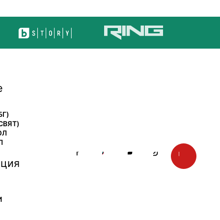
е
БГ)
СВЯТ)
ОЛ
Л
ция
И