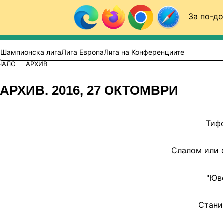
Към съдържанието
За по-до
Търси в сайта
ВИДЕО
ФУТБОЛ (БГ)
Шампионска лига
Лига Европа
Лига на Конференциите
ЧАЛО
АРХИВ
АРХИВ. 2016, 27 ОКТОМВРИ
Тиф
Слалом или 
"Юве
Станис