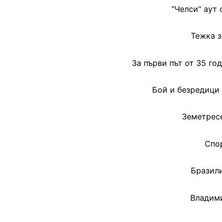
"Челси" аут 
Тежка з
За първи път от 35 го
Бой и безредици 
Земетресе
Спор
Бразили
Владими