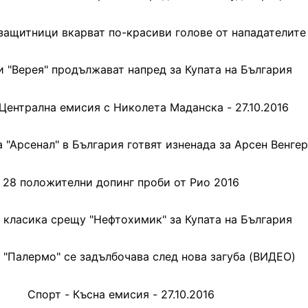
 защитници вкарват по-красиви голове от нападателите
и "Верея" продължават напред за Купата на България
 Централна емисия с Николета Маданска - 27.10.2016
 "Арсенал" в България готвят изненада за Арсен Венгер
28 положителни допинг проби от Рио 2016
с класика срещу "Нефтохимик" за Купата на България
 "Палермо" се задълбочава след нова загуба (ВИДЕО)
Спорт - Късна емисия - 27.10.2016