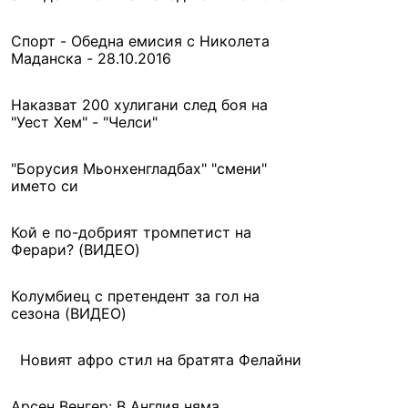
Спорт - Обедна емисия с Николета
Маданска - 28.10.2016
Наказват 200 хулигани след боя на
"Уест Хем" - "Челси"
"Борусия Мьонхенгладбах" "смени"
името си
Кой е по-добрият тромпетист на
Ферари? (ВИДЕО)
Колумбиец с претендент за гол на
сезона (ВИДЕО)
Новият афро стил на братята Фелайни
Арсен Венгер: В Англия няма