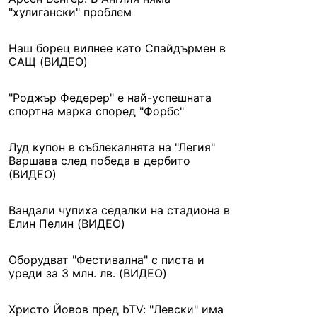
"хулигански" проблем
Наш борец вилнее като Спайдърмен в
САЩ (ВИДЕО)
"Роджър Федерер" е най-успешната
спортна марка според "Форбс"
Луд купон в съблекалнята на "Легия"
Варшава след победа в дербито
(ВИДЕО)
Вандали чупиха седалки на стадиона в
Елин Пелин (ВИДЕО)
Оборудват "Фестивална" с писта и
уреди за 3 млн. лв. (ВИДЕО)
Христо Йовов пред bTV: "Левски" има