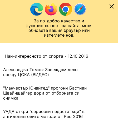
Към съдържанието
МОБИЛ
За по-добро качество и
Шампионска лига
Лига Европа
Лига на Конференциите
функционалност на сайта, моля
ЧАЛО
АРХИВ
обновете вашия браузър или
изтеглете нов.
АРХИВ. 2016, 28 ОКТОМВРИ
Назад
Най-интересното от спорта - 12.10.2016
Александър Томов: Завеждам дело
срещу ЦСКА (ВИДЕО)
"Манчестър Юнайтед" прогони Бастиан
Швайнщайгер дори от отборната си
снимка
УАДА откри "сериозни недостатъци" в
антидопинговите методи от Рио 2016