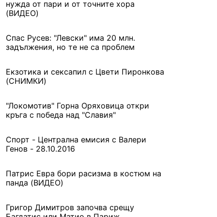
нужда от пари и от точните хора
(ВИДЕО)
Спас Русев: "Левски" има 20 млн.
задължения, но те не са проблем
Екзотика и сексапил с Цвети Пиронкова
(СНИМКИ)
"Локомотив" Горна Оряховица откри
кръга с победа над "Славия"
Спорт - Централна емисия с Валери
Генов - 28.10.2016
Патрис Евра бори расизма в костюм на
панда (ВИДЕО)
Григор Димитров започва срещу
Багдатис или Матио в Париж