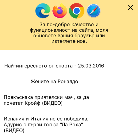
Към съдържанието
МОБИЛ
За по-добро качество и
Шампионска лига
Лига Европа
Лига на Конференциите
функционалност на сайта, моля
ЧАЛО
АРХИВ
обновете вашия браузър или
изтеглете нов.
АРХИВ. 2016, 25 МАРТ
Назад
Най-интересното от спорта - 25.03.2016
Жените на Роналдо
Прекъснаха приятелски мач, за да
почетат Кройф (ВИДЕО)
Испания и Италия не се победиха,
Адурис с първи гол за "Ла Роха"
(ВИДЕО)