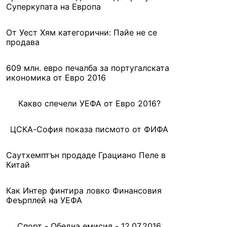
Суперкупата на Европа
От Уест Хям категорични: Пайе не се
продава
609 млн. евро печалба за португалската
икономика от Евро 2016
Какво спечели УЕФА от Евро 2016?
ЦСКА-София показа писмото от ФИФА
Саутхемптън продаде Грациано Пеле в
Китай
Как Интер финтира ловко Финансовия
Феърплей на УЕФА
Спорт - Обедна емисия - 12.07.2016