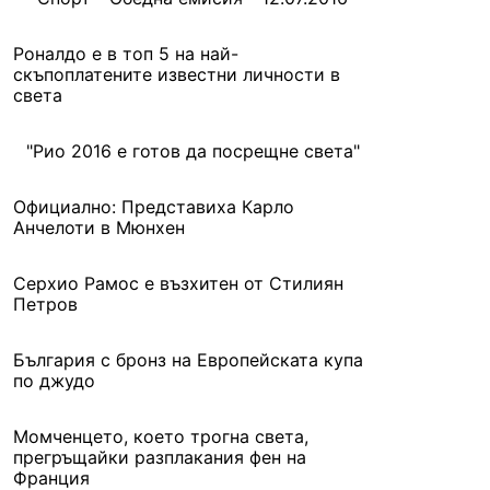
Роналдо e в топ 5 на най-
скъпоплатените известни личности в
света
"Рио 2016 е готов да посрещне света"
Официално: Представиха Карло
Анчелоти в Мюнхен
Серхио Рамос е възхитен от Стилиян
Петров
България с бронз на Европейската купа
по джудо
Момченцето, което трогна света,
прегръщайки разплакания фен на
Франция