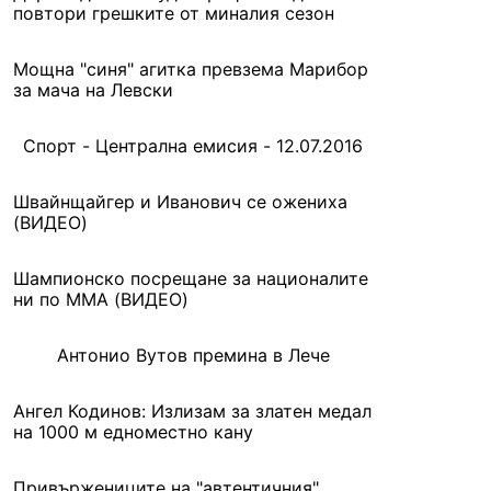
повтори грешките от миналия сезон
Мощна "синя" агитка превзема Марибор
за мача на Левски
Спорт - Централна емисия - 12.07.2016
Швайнщайгер и Иванович се ожениха
(ВИДЕО)
Шампионско посрещане за националите
ни по ММА (ВИДЕО)
Антонио Вутов премина в Лече
Ангел Кодинов: Излизам за златен медал
на 1000 м едноместно кану
Привържениците на "автентичния"