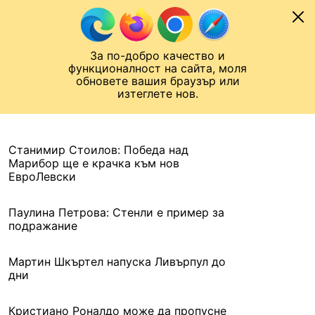
Към съдържанието
МОБИЛ
За по-добро качество и
Шампионска лига
Лига Европа
Лига на Конференциите
функционалност на сайта, моля
ЧАЛО
АРХИВ
обновете вашия браузър или
изтеглете нов.
АРХИВ. 2016, 12 ЮЛИ
Назад
Станимир Стоилов: Победа над
Марибор ще е крачка към нов
ЕвроЛевски
Паулина Петрова: Стенли е пример за
подражание
Мартин Шкъртел напуска Ливърпул до
дни
Кристиано Роналдо може да пропусне