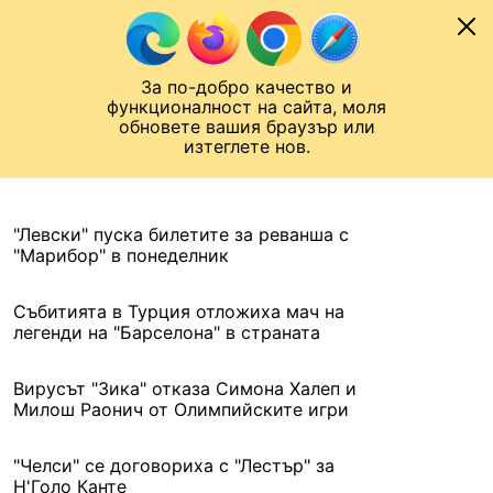
Към съдържанието
МОБИЛ
За по-добро качество и
Шампионска лига
Лига Европа
Лига на Конференциите
функционалност на сайта, моля
ЧАЛО
АРХИВ
обновете вашия браузър или
изтеглете нов.
АРХИВ. 2016, 16 ЮЛИ
Назад
"Левски" пуска билетите за реванша с
"Марибор" в понеделник
Събитията в Турция отложиха мач на
легенди на "Барселона" в страната
Вирусът "Зика" отказа Симона Халеп и
Милош Раонич от Олимпийските игри
"Челси" се договориха с "Лестър" за
Н'Голо Канте