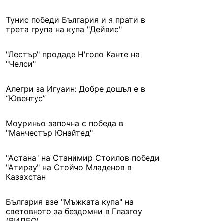
Тунис победи България и я прати в
трета група на купа "Дейвис"
"Лестър" продаде Н'голо Канте на
"Челси"
Алегри за Игуаин: Добре дошъл е в
“Ювентус”
Моуриньо започна с победа в
"Манчестър Юнайтед"
"Астана" на Станимир Стоилов победи
"Атирау" на Стойчо Младенов в
Казахстан
България взе "Мъжката купа" на
световното за бездомни в Глазгоу
(ВИДЕО)