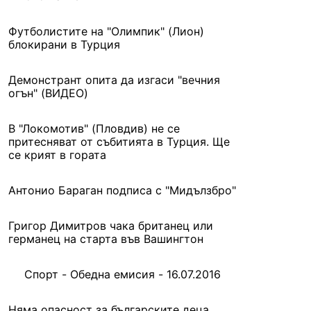
Футболистите на "Олимпик" (Лион)
блокирани в Турция
Демонстрант опита да изгаси "вечния
огън" (ВИДЕО)
В "Локомотив" (Пловдив) не се
притесняват от събитията в Турция. Ще
се крият в гората
Антонио Бараган подписа с "Мидълзбро"
Григор Димитров чака британец или
германец на старта във Вашингтон
Спорт - Обедна емисия - 16.07.2016
Няма опасност за българските деца,