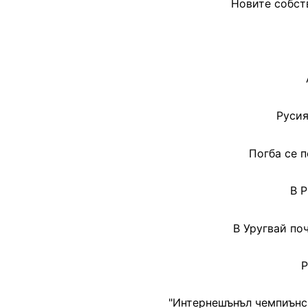
Новите собст
Русия
Погба се 
В 
В Уругвай по
Р
"Интернешънъл чемпиънс 