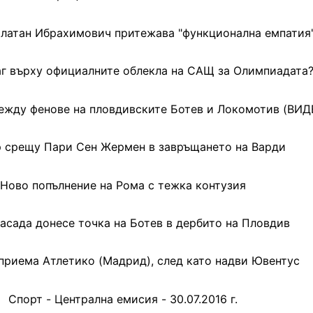
Златан Ибрахимович притежава "функционална емпатия
аг върху официалните облекла на САЩ за Олимпиадата
ежду фенове на пловдивските Ботев и Локомотив (ВИД
 срещу Пари Сен Жермен в завръщането на Варди
Ново попълнение на Рома с тежка контузия
засада донесе точка на Ботев в дербито на Пловдив
приема Атлетико (Мадрид), след като надви Ювентус
Спорт - Централна емисия - 30.07.2016 г.