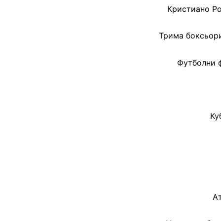
Кристиано Ро
Трима боксьори
Футболни ф
Ку
А