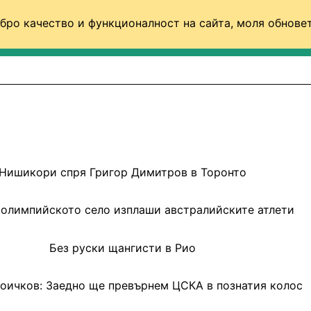
бро качество и функционалност на сайта, моля обновет
ФУТБОЛ (СВЯТ)
БАСКЕТБОЛ
ВОЛЕЙБОЛ
Нишикори спря Григор Димитров в Торонто
 олимпийското село изплаши австралийските атлети
Без руски щангисти в Рио
оичков: Заедно ще превърнем ЦСКА в познатия колос