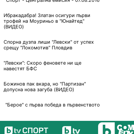
Спорт - Централна емисия - 07.08.2016
Ибракадабра! Златан осигури първи
трофей на Моуриньо в "Юнайтед"
(ВИДЕО)
Спорна дузпа лиши "Левски" от успех
срещу "Локомотив" Пловдив
"Левски": Скоро феновете ни ще
навестят БФС
Божинов пак вкара, но "Партизан"
допусна нова загуба (ВИДЕО)
"Берое" с първа победа в първенството