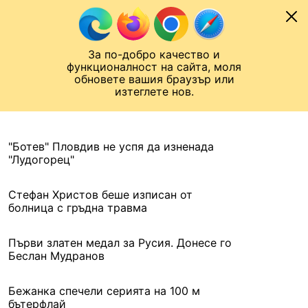
Към съдържанието
МОБИЛ
За по-добро качество и
Шампионска лига
Лига Европа
Лига на Конференциите
функционалност на сайта, моля
ЧАЛО
АРХИВ
обновете вашия браузър или
изтеглете нов.
АРХИВ. 2016, 7 АВГУСТ
Назад
"Ботев" Пловдив не успя да изненада
"Лудогорец"
Стефан Христов беше изписан от
болница с гръдна травма
Първи златен медал за Русия. Донесе го
Беслан Мудранов
Бежанка спечели серията на 100 м
бътерфлай