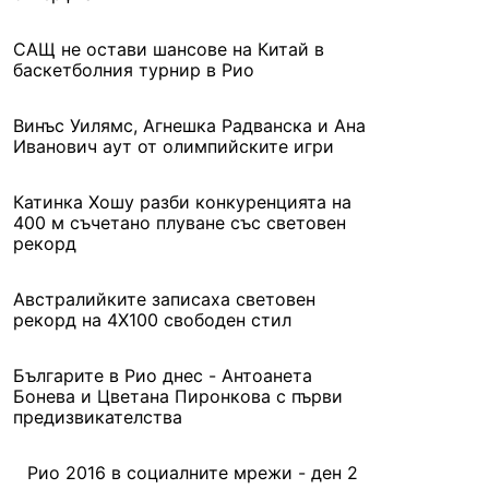
САЩ не остави шансове на Китай в
баскетболния турнир в Рио
Винъс Уилямс, Агнешка Радванска и Ана
Иванович аут от олимпийските игри
Катинка Хошу разби конкуренцията на
400 м съчетано плуване със световен
рекорд
Австралийките записаха световен
рекорд на 4Х100 свободен стил
Българите в Рио днес - Антоанета
Бонева и Цветана Пиронкова с първи
предизвикателства
Рио 2016 в социалните мрежи - ден 2