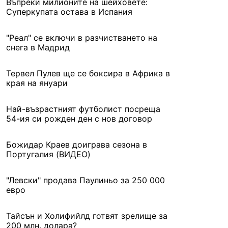
Въпреки милионите на шейховете:
Суперкупата остава в Испания
"Реал" се включи в разчистването на
снега в Мадрид
Тервел Пулев ще се боксира в Африка в
края на януари
Най-възрастният футболист посреща
54-ия си рожден ден с нов договор
Божидар Краев доиграва сезона в
Португалия (ВИДЕО)
"Левски" продава Паулиньо за 250 000
евро
Тайсън и Холифийлд готвят зрелище за
200 млн. долара?