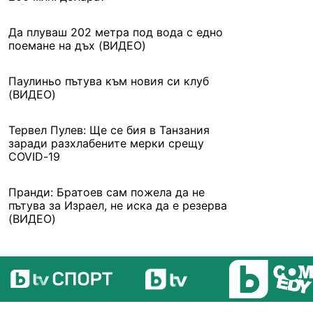
Да плуваш 202 метра под вода с едно
поемане на дъх (ВИДЕО)
Паулиньо пътува към новия си клуб
(ВИДЕО)
Тервел Пулев: Ще се бия в Танзания
заради разхлабените мерки срещу
COVID-19
Пранди: Братоев сам пожела да не
пътува за Израел, не иска да е резерва
(ВИДЕО)