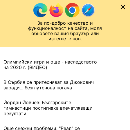
Към съдържанието
МОБИЛ
За по-добро качество и
Шампионска лига
Лига Европа
Лига на Конференциите
функционалност на сайта, моля
ЧАЛО
АРХИВ
обновете вашия браузър или
изтеглете нов.
АРХИВ. 2021, 11 ЯНУАРИ
Назад
Олимпийски игри и още - наследството
на 2020 г. (ВИДЕО)
В Сърбия се притесняват за Джокович
заради... безглутенова погача
Йордан Йовчев: Българските
гимнастици постигнаха впечатляващи
резултати
Още снежни проблеми: "Реал" се