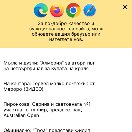
Към съдържанието
МОБИЛ
За по-добро качество и
Шампионска лига
Лига Европа
Лига на Конференциите
функционалност на сайта, моля
ЧАЛО
АРХИВ
обновете вашия браузър или
изтеглете нов.
АРХИВ. 2021, 28 ЯНУАРИ
Назад
Мъгла и дузпи: "Алмерия" за втори път
на четвъртфинал за Купата на краля
На кантара: Тервел малко по-тежък от
Мероро (ВИДЕО)
Пиронкова, Серина и световната №1
участват в турнир, предшестващ
Australian Open
Официално: "Троа" представи Филип