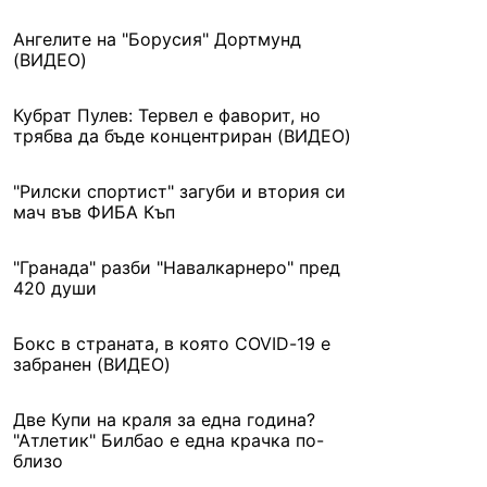
Ангелите на "Борусия" Дортмунд
(ВИДЕО)
Кубрат Пулев: Тервел е фаворит, но
трябва да бъде концентриран (ВИДЕО)
"Рилски спортист" загуби и втория си
мач във ФИБА Къп
"Гранада" разби "Навалкарнеро" пред
420 души
Бокс в страната, в която COVID-19 e
забранен (ВИДЕО)
Две Купи на краля за една година?
"Атлетик" Билбао е една крачка по-
близо