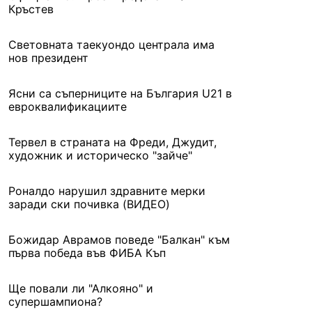
Кръстев
Световната таекуондо централа има
нов президент
Ясни са съперниците на България U21 в
евроквалификациите
Тервел в страната на Фреди, Джудит,
художник и историческо "зайче"
Роналдо нарушил здравните мерки
заради ски почивка (ВИДЕО)
Божидар Аврамов поведе "Балкан" към
първа победа във ФИБА Къп
Ще повали ли "Алкояно" и
супершампиона?