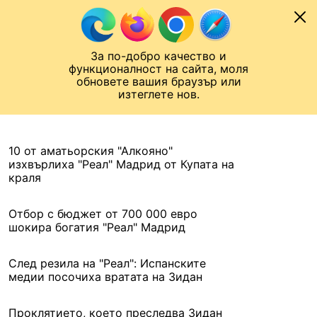
Към съдържанието
МОБИЛ
За по-добро качество и
Шампионска лига
Лига Европа
Лига на Конференциите
функционалност на сайта, моля
ЧАЛО
АРХИВ
обновете вашия браузър или
изтеглете нов.
АРХИВ. 2021, 21 ЯНУАРИ
Назад
10 от аматьорския "Алкояно"
изхвърлиха "Реал" Мадрид от Купата на
краля
Отбор с бюджет от 700 000 евро
шокира богатия "Реал" Мадрид
След резила на "Реал": Испанските
медии посочиха вратата на Зидан
Проклятието, което преследва Зидан