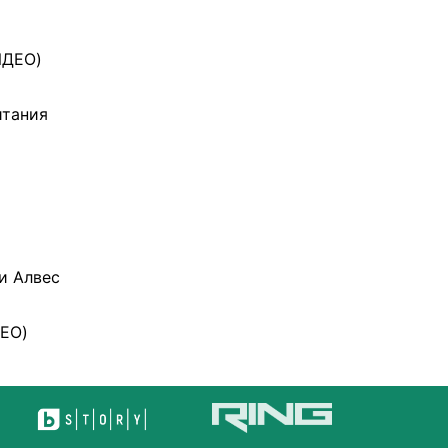
ИДЕО)
итания
и Алвес
ДЕО)