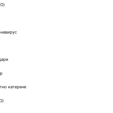
ЕО)
онавирус
дари
ер
ртно катерене
О)