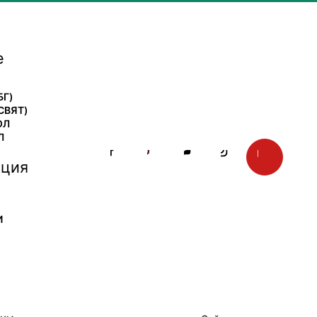
е
БГ)
СВЯТ)
ОЛ
Л
ция
И