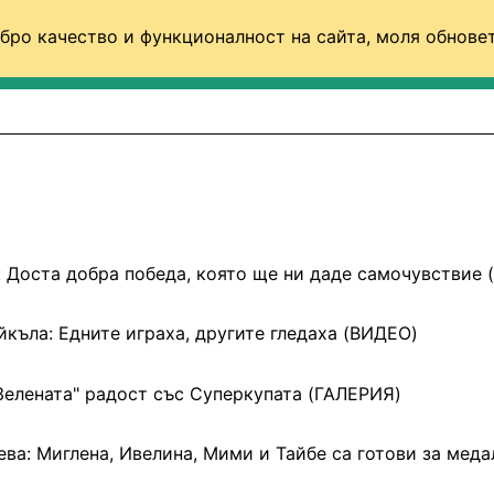
бро качество и функционалност на сайта, моля обновет
ФУТБОЛ (СВЯТ)
БАСКЕТБОЛ
ВОЛЕЙБОЛ
: Доста добра победа, която ще ни даде самочувствие
къла: Едните играха, другите гледаха (ВИДЕО)
Зелената" радост със Суперкупата (ГАЛЕРИЯ)
ева: Миглена, Ивелина, Мими и Тайбе са готови за меда