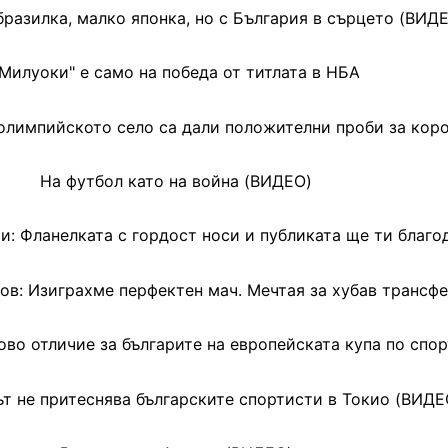
бразилка, малко японка, но с България в сърцето (ВИД
"Милуоки" е само на победа от титлата в НБА
олимпийското село са дали положителни проби за кор
На футбол като на война (ВИДЕО)
и: Фланелката с гордост носи и публиката ще ти благо
в: Изиграхме перфектен мач. Мечтая за хубав трансф
ово отличие за българите на европейската купа по спо
т не притеснява българските спортисти в Токио (ВИДЕ