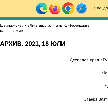
Към съдържанието
За по-до
Търси в сайта
ВИДЕО
ФУТБОЛ (БГ)
Шампионска лига
Лига Европа
Лига на Конференциите
ЧАЛО
АРХИВ
АРХИВ. 2021, 18 ЮЛИ
Десподов пред bTV
Май
"
Станка Злат