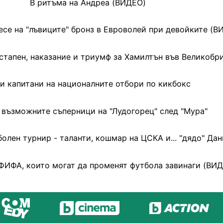
В ритъма на Андреа (ВИДЕО)
есе на "лъвиците" бронз в Евроволей при девойките (В
стапен, наказание и триумф за Хамилтън във Великобр
и капитани на националните отбори по кикбокс
 възможните съперници на "Лудогорец" след "Мура"
лен турнир - таланти, кошмар на ЦСКА и... "дядо" Дан
ФИФА, които могат да променят футбола завинаги (ВИ