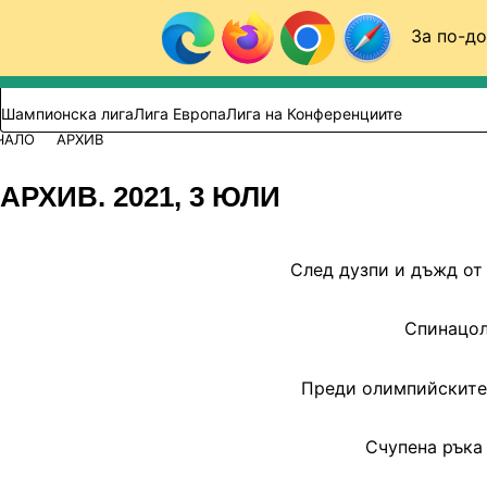
Към съдържанието
За по-до
Търси в сайта
ВИДЕО
ФУТБОЛ (БГ)
Шампионска лига
Лига Европа
Лига на Конференциите
ЧАЛО
АРХИВ
АРХИВ. 2021, 3 ЮЛИ
След дузпи и дъжд от
Спинацол
Преди олимпийските 
Счупена ръка