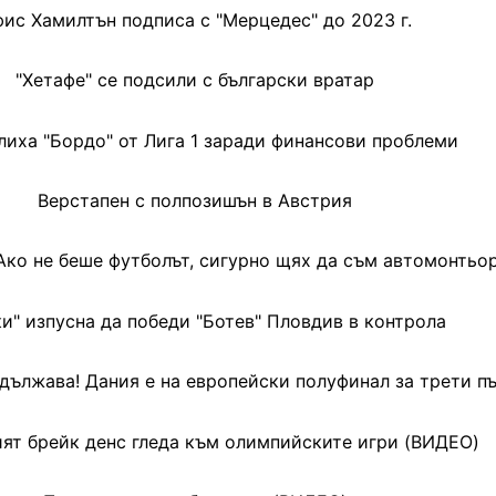
ис Хамилтън подписа с "Мерцедес" до 2023 г.
"Хетафе" се подсили с български вратар
лиха "Бордо" от Лига 1 заради финансови проблеми
Верстапен с полпозишън в Австрия
Ако не беше футболът, сигурно щях да съм автомонтьор
ки" изпусна да победи "Ботев" Пловдив в контрола
дължава! Дания е на европейски полуфинал за трети пъ
ят брейк денс гледа към олимпийските игри (ВИДЕО)