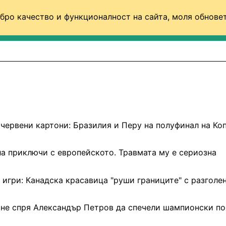
бро качество и функционалност на сайта, моля обновет
ФУТБОЛ (СВЯТ)
БАСКЕТБОЛ
ВОЛЕЙБОЛ
 червени картони: Бразилия и Перу на полуфинал на Ко
а приключи с европейското. Травмата му е сериозна
игри: Канадска красавица "руши границите" с разголе
 не спря Александър Петров да спечели шампионски по