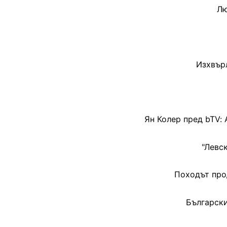
Лю
Изхвър
Ян Колер пред bTV: 
"Левс
Походът про
Български