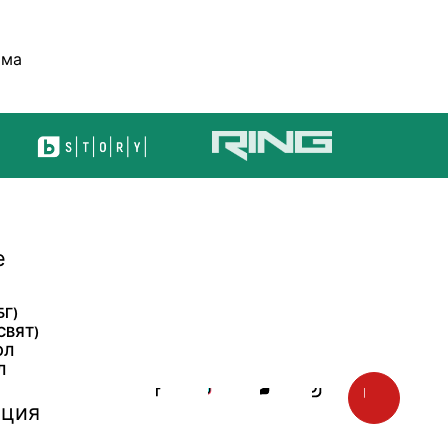
ома
е
БГ)
СВЯТ)
ОЛ
Л
ция