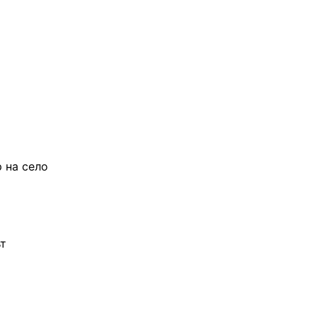
 на село
т