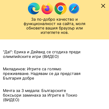
Към съдържанието
МОБИЛ
За по-добро качество и
Шампионска лига
Лига Европа
Лига на Конференциите
функционалност на сайта, моля
ЧАЛО
АРХИВ
обновете вашия браузър или
изтеглете нов.
АРХИВ. 2021, 16 ЮЛИ
Назад
"Да!": Ерика и Дейвид се сгодиха преди
олимпийските игри (ВИДЕО)
Миладинов: Игрите са голямо
преживяване. Надявам се да представя
България добре
Мечта за 3 медала: Българските
боксьори заминаха за Игрите в Токио
(ВИДЕО)