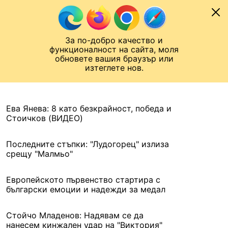
Към съдържанието
МОБИЛ
За по-добро качество и
Шампионска лига
Лига Европа
Лига на Конференциите
функционалност на сайта, моля
ЧАЛО
АРХИВ
обновете вашия браузър или
изтеглете нов.
АРХИВ. 2021, 18 АВГУСТ
Назад
Ева Янева: 8 като безкрайност, победа и
Стоичков (ВИДЕО)
Последните стъпки: "Лудогорец" излиза
срещу "Малмьо"
Европейското първенство стартира с
български емоции и надежди за медал
Стойчо Младенов: Надявам се да
нанесем кинжален удар на "Виктория"