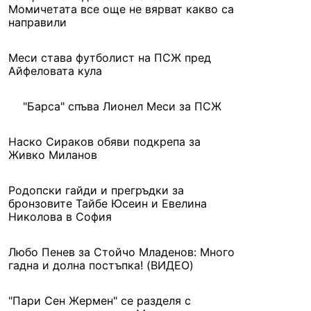
Момичетата все още не вярват какво са
направили
Меси става футболист на ПСЖ пред
Айфеловата кула
"Барса" спъва Лионел Меси за ПСЖ
Наско Сираков обяви подкрепа за
Живко Миланов
Родопски гайди и прегръдки за
бронзовите Тайбе Юсеин и Евелина
Николова в София
Любо Пенев за Стойчо Младенов: Много
гадна и долна постъпка! (ВИДЕО)
"Пари Сен Жермен" се разделя с