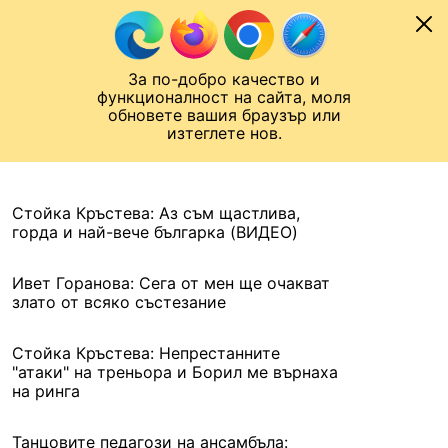
Към съдържанието
МОБИЛ
За по-добро качество и
Шампионска лига
Лига Европа
Лига на Конференциите
функционалност на сайта, моля
ЧАЛО
АРХИВ
обновете вашия браузър или
изтеглете нов.
АРХИВ. 2021, 9 АВГУСТ
Назад
Стойка Кръстева: Аз съм щастлива,
горда и най-вече българка (ВИДЕО)
Ивет Горанова: Сега от мен ще очакват
злато от всяко състезание
Стойка Кръстева: Непрестанните
"атаки" на треньора и Борил ме върнаха
на ринга
Танцовите педагози на ансамбъла: