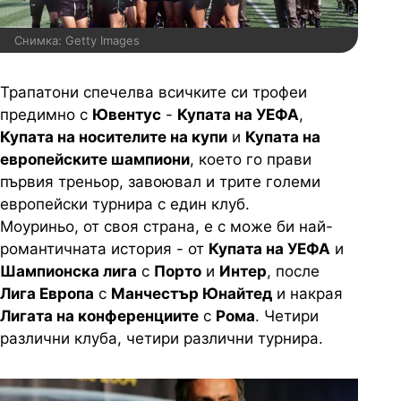
Снимка: Getty Images
Трапатони спечелва всичките си трофеи
предимно с
Ювентус
-
Купата на УЕФА
,
Купата на носителите на купи
и
Купата на
европейските шампиони
, което го прави
първия треньор, завоювал и трите големи
европейски турнира с един клуб.
Моуриньо, от своя страна, е с може би най-
романтичната история - от
Купата на УЕФА
и
Шампионска лига
с
Порто
и
Интер
, после
Лига Европа
с
Манчестър Юнайтед
и накрая
Лигата на конференциите
с
Рома
. Четири
различни клуба, четири различни турнира.