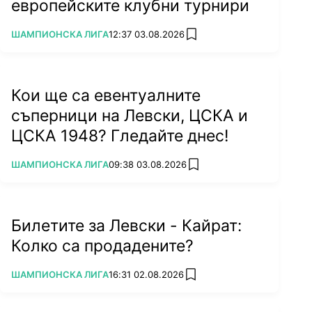
европейските клубни турнири
ПОВЕЧЕ ОТ
ШАМПИОНСКА ЛИГА
12:37 03.08.2026
add favorites
Кои ще са евентуалните
съперници на Левски, ЦСКА и
ЦСКА 1948? Гледайте днес!
ПОВЕЧЕ ОТ
ШАМПИОНСКА ЛИГА
09:38 03.08.2026
add favorites
Билетите за Левски - Кайрат:
Колко са продадените?
ПОВЕЧЕ ОТ
ШАМПИОНСКА ЛИГА
16:31 02.08.2026
add favorites