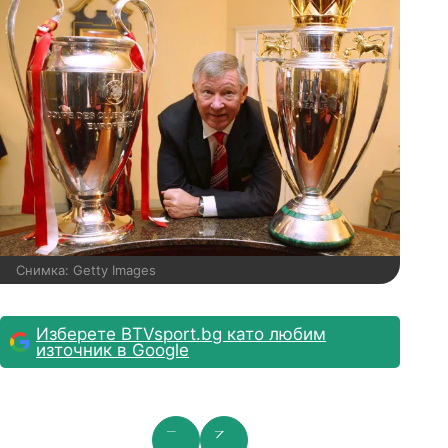
Снимка: Getty Images
Изберете BTVsport.bg като любим
източник в Google