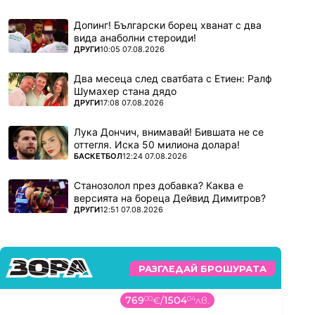
Допинг! Български борец хванат с два
вида анаболни стероиди!
ПОВЕЧЕ ОТ
ДРУГИ
10:05 07.08.2026
Два месеца след сватбата с Етиен: Ралф
Шумахер стана дядо
ПОВЕЧЕ ОТ
ДРУГИ
17:08 07.08.2026
Лука Дончич, внимавай! Бившата не се
оттегля. Иска 50 милиона долара!
ПОВЕЧЕ ОТ
БАСКЕТБОЛ
12:24 07.08.2026
Станозолол през добавка? Каква е
версията на бореца Дейвид Димитров?
ПОВЕЧЕ ОТ
ДРУГИ
12:51 07.08.2026
РАЗГЛЕДАЙ БРОШУРАТА
769
00
€
/
1504
04
лв.