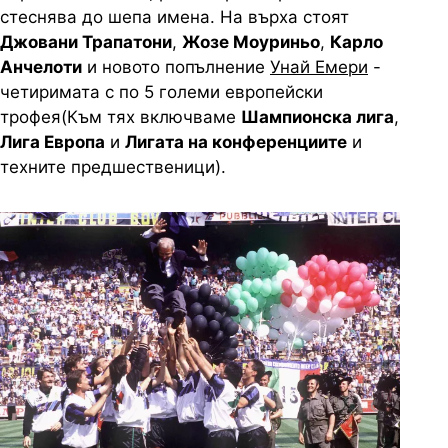
стеснява до шепа имена. На върха стоят
Джовани Трапатони
,
Жозе Моуриньо
,
Карло
Анчелоти
и новото попълнение
Унай Емери
-
четиримата с по 5 големи европейски
трофея(Към тях включваме
Шампионска лига
,
Лига Европа
и
Лигата на конференциите
и
техните предшественици).