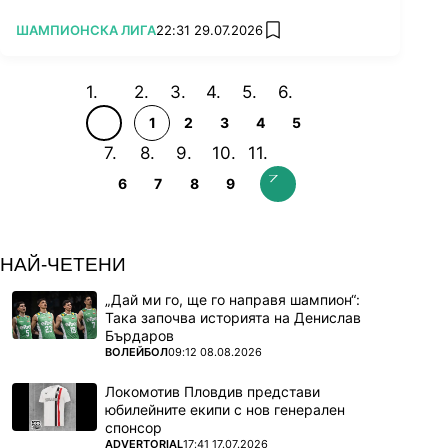
ПОВЕЧЕ ОТ
ШАМПИОНСКА ЛИГА
22:31 29.07.2026
add favorites
1
2
3
4
5
6
7
8
9
НАЙ-ЧЕТЕНИ
„Дай ми го, ще го направя шампион“:
Така започва историята на Денислав
Бърдаров
ПОВЕЧЕ ОТ
ВОЛЕЙБОЛ
09:12 08.08.2026
Локомотив Пловдив представи
юбилейните екипи с нов генерален
спонсор
ПОВЕЧЕ ОТ
ADVERTORIAL
17:41 17.07.2026