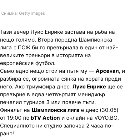
Снимка: Getty Images
Тази вечер Луис Енрике застава на ръба на
нещо голямо. Втора поредна Шампионска
лига с ПСЖ би го превърнала в един от най-
великите треньори в историята на
европейския футбол.
Само едно нещо стои на пътя му —
Арсенал
, и
разбира се, огромната сянка на хората преди
него. Ако триумфира днес,
Луис Енрике
ще се
превърне в едва четвъртият мениджър
печелил турнира 3 или повече пъти.
Финалът на
Шампионска лига
е днес (30.05)
от 19:00 по
bTV Action
и онлайн на
VOYO.BG
.
Специалното ни студио започва 2 часа по-
рано!