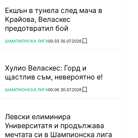
Екшън в тунела след мача в
Крайова, Веласкес
предотвратил бой
ПОВЕЧЕ ОТ
ШАМПИОНСКА ЛИГА
00:33 30.07.2026
add favorites
Хулио Веласкес: Горд и
щастлив съм, невероятно е!
ПОВЕЧЕ ОТ
ШАМПИОНСКА ЛИГА
00:06 30.07.2026
add favorites
Левски елиминира
Университатя и продължава
мечтата си в Шампионска лига