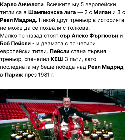
Карло Анчелоти
. Всичките му 5 европейски
титли са в
Шампионска лига
— 2 с
Милан
и 3 с
Реал Мадрид
. Никой друг треньор в историята
не може да се похвали с толкова.
Малко по-назад стоят
сър Алекс Фъргюсън
и
Боб Пейсли
- и двамата с по четири
европейски титли.
Пейсли
стана първия
треньор, спечелил
КЕШ
3 пъти, като
последната му беше победа над
Реал Мадрид
в
Париж
през 1981 г.