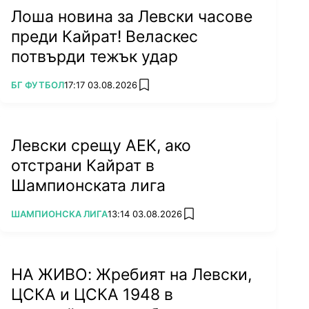
Лоша новина за Левски часове
преди Кайрат! Веласкес
потвърди тежък удар
ПОВЕЧЕ ОТ
БГ ФУТБОЛ
17:17 03.08.2026
add favorites
Левски срещу АЕК, ако
отстрани Кайрат в
Шампионската лига
ПОВЕЧЕ ОТ
ШАМПИОНСКА ЛИГА
13:14 03.08.2026
add favorites
НА ЖИВО: Жребият на Левски,
ЦСКА и ЦСКА 1948 в