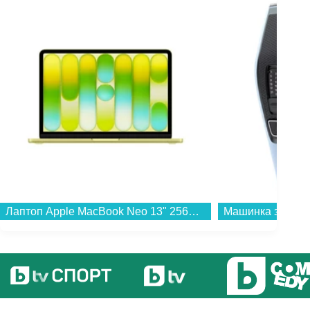
Лаптоп Apple MacBook Neo 13" 256GB Citrus mhfd4 , 13.00 , 256 , 8 , Apple A18 Pro 5 Core GPU , Apple A18 Pro 6 Core , Mac OS...