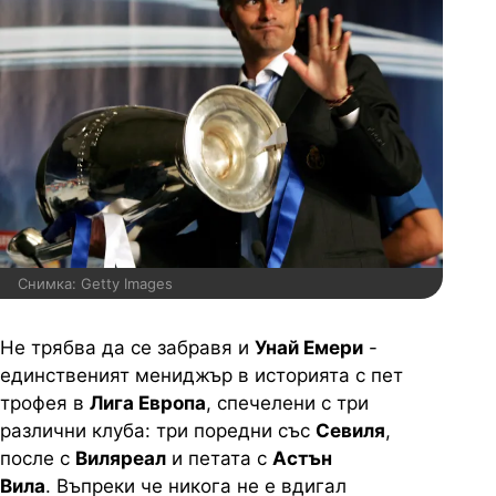
Снимка: Getty Images
Не трябва да се забравя и
Унай Емери
-
единственият мениджър в историята с пет
трофея в
Лига Европа
, спечелени с три
различни клуба: три поредни със
Севиля
,
после с
Виляреал
и петата с
Астън
Вила
. Въпреки че никога не е вдигал