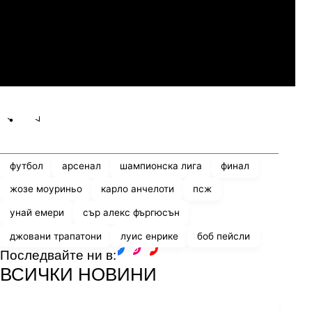
Мджельби
Линкълн Ред Импс
Share
save
футбол
арсенал
шампионска лига
финал
жозе моуриньо
карло анчелоти
псж
унай емери
сър алекс фъргюсън
джовани трапатони
луис енрике
боб пейсли
Последвайте ни в:
facebook
instagram
youtube
ВСИЧКИ НОВИНИ