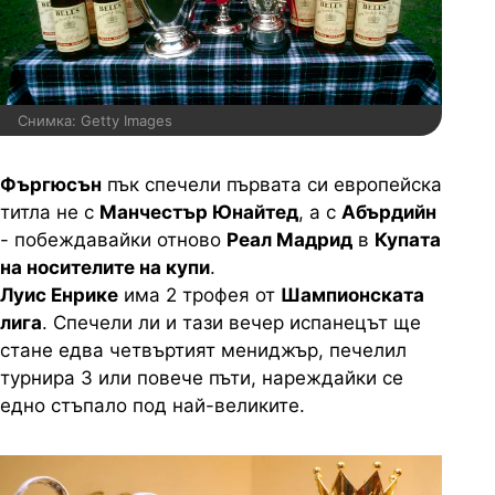
Снимка: Getty Images
Фъргюсън
пък спечели първата си европейска
титла не с
Манчестър Юнайтед
, а с
Абърдийн
- побеждавайки отново
Реал Мадрид
в
Купата
на носителите на купи
.
Луис Енрике
има 2 трофея от
Шампионската
лига
. Спечели ли и тази вечер испанецът ще
стане едва четвъртият мениджър, печелил
турнира 3 или повече пъти, нареждайки се
едно стъпало под най-великите.