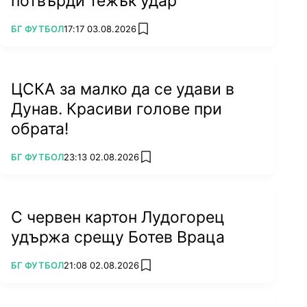
потвърди тежък удар
ПОВЕЧЕ ОТ
БГ ФУТБОЛ
17:17 03.08.2026
add favorites
ЦСКА за малко да се удави в
Дунав. Красиви голове при
обрата!
ПОВЕЧЕ ОТ
БГ ФУТБОЛ
23:13 02.08.2026
add favorites
С червен картон Лудогорец
удържа срещу Ботев Враца
ПОВЕЧЕ ОТ
БГ ФУТБОЛ
21:08 02.08.2026
add favorites