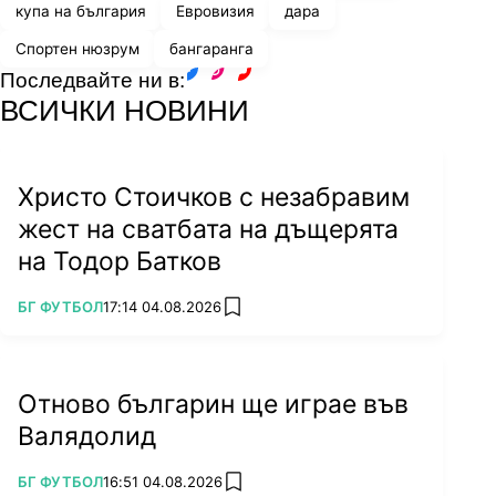
купа на българия
Евровизия
дара
Спортен нюзрум
бангаранга
Последвайте ни в:
facebook
instagram
youtube
ВСИЧКИ НОВИНИ
Христо Стоичков с незабравим
жест на сватбата на дъщерята
на Тодор Батков
ПОВЕЧЕ ОТ
БГ ФУТБОЛ
17:14 04.08.2026
add favorites
Отново българин ще играе във
Валядолид
ПОВЕЧЕ ОТ
БГ ФУТБОЛ
16:51 04.08.2026
add favorites