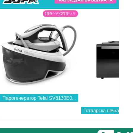
РАЗГЛЕДАЙ БРОШУРАТА
139
99
€
/
273
8
лв.
Парогенератор Tefal SV8130E0...