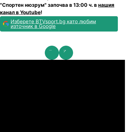
"Спортен нюзрум" започва в 13:00 ч. в
нашия
канал в Youtube
!
Изберете BTVsport.bg като любим
източник в Google
мпионска лига: 2nd Qualifying Round
Ша
07.2026
19:00
04.
Арарат-Армениа
Шамрок Роувърс
07.2026
19:00
04.
Сабах Баку