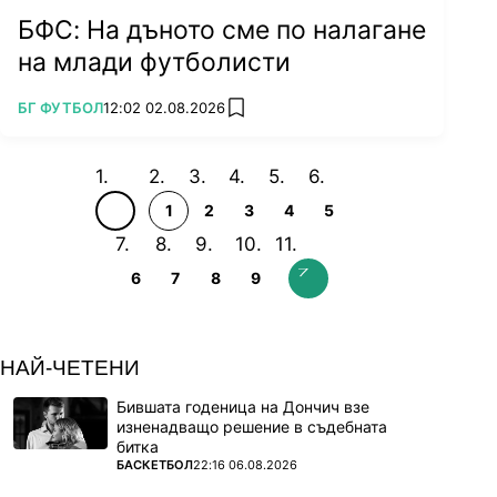
БФС: На дъното сме по налагане
на млади футболисти
ПОВЕЧЕ ОТ
БГ ФУТБОЛ
12:02 02.08.2026
add favorites
1
2
3
4
5
6
7
8
9
НАЙ-ЧЕТЕНИ
Бившата годеница на Дончич взе
изненадващо решение в съдебната
битка
ПОВЕЧЕ ОТ
БАСКЕТБОЛ
22:16 06.08.2026