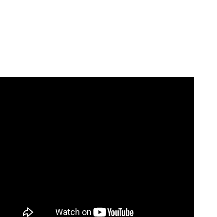
София на двата най-важни
трофея във футбола ни?