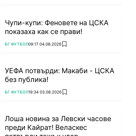
Чупи-купи: Феновете на ЦСКА
показаха как се прави!
ПОВЕЧЕ ОТ
БГ ФУТБОЛ
09:17 04.08.2026
add favorites
УЕФА потвърди: Макаби - ЦСКА
без публика!
ПОВЕЧЕ ОТ
БГ ФУТБОЛ
19:34 03.08.2026
add favorites
Лоша новина за Левски часове
преди Кайрат! Веласкес