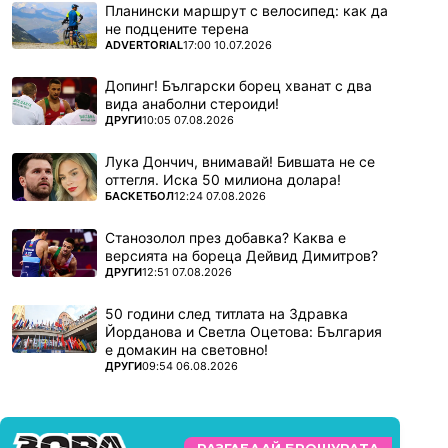
Планински маршрут с велосипед: как да
не подцените терена
ПОВЕЧЕ ОТ
ADVERTORIAL
17:00 10.07.2026
Допинг! Български борец хванат с два
вида анаболни стероиди!
ПОВЕЧЕ ОТ
ДРУГИ
10:05 07.08.2026
Лука Дончич, внимавай! Бившата не се
оттегля. Иска 50 милиона долара!
ПОВЕЧЕ ОТ
БАСКЕТБОЛ
12:24 07.08.2026
Станозолол през добавка? Каква е
версията на бореца Дейвид Димитров?
ПОВЕЧЕ ОТ
ДРУГИ
12:51 07.08.2026
50 години след титлата на Здравка
Йорданова и Светла Оцетова: България
е домакин на световно!
ПОВЕЧЕ ОТ
ДРУГИ
09:54 06.08.2026