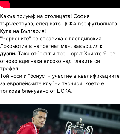
Какъв триумф на столицата! София
тържествува, след като
ЦСКА взе футболната
Купа на България
!
"Червените" се справиха с пловдивския
Локомотив в напрегнат мач, завършил
с
дузпи.
Така отборът и треньорът Христо Янев
отново вдигнаха високо над главите си
трофея.
Той носи и "бонус" - участие в квалификациите
за европейските клубни турнири, което е
толкова бленувано от ЦСКА.