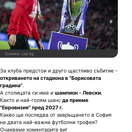
Снимка: Lap.bg
За клуба предстои и друго щастливо събитие -
откриването на стадиона в "Борисовата
градина"
.
А столицата си има и
шампион - Левски.
Както и най-голям шанс
да приеме
"Евровизия" пред 2027 г.
Какво ще последва от завръщането в София
на двата най-важни футболни трофея?
Очакваме коментарите ви!