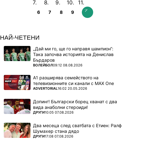
6
7
8
9
НАЙ-ЧЕТЕНИ
„Дай ми го, ще го направя шампион“:
Така започва историята на Денислав
Бърдаров
ПОВЕЧЕ ОТ
ВОЛЕЙБОЛ
09:12 08.08.2026
А1 разширява семейството на
телевизионните си канали с MAX One
ПОВЕЧЕ ОТ
ADVERTORIAL
16:02 20.05.2026
Допинг! Български борец хванат с два
вида анаболни стероиди!
ПОВЕЧЕ ОТ
ДРУГИ
10:05 07.08.2026
Два месеца след сватбата с Етиен: Ралф
Шумахер стана дядо
ПОВЕЧЕ ОТ
ДРУГИ
17:08 07.08.2026