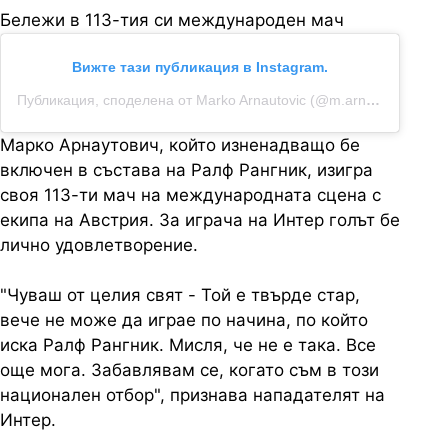
Бележи в 113-тия си международен мач
Вижте тази публикация в Instagram.
Публикация, споделена от Marko Arnautovic (@m.arnautovic7)
Марко Арнаутович, който изненадващо бе
включен в състава на Ралф Рангник, изигра
своя 113-ти мач на международната сцена с
екипа на Австрия. За играча на Интер голът бе
лично удовлетворение.
"Чуваш от целия свят - Той е твърде стар,
вече не може да играе по начина, по който
иска Ралф Рангник. Мисля, че не е така. Все
още мога. Забавлявам се, когато съм в този
национален отбор", признава нападателят на
Интер.