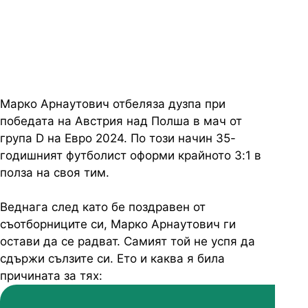
беше добре, разкри нападателят
на Австрия
Марко Арнаутович отбеляза дузпа при
победата на Австрия над Полша в мач от
група D на Евро 2024. По този начин 35-
годишният футболист оформи крайното 3:1 в
полза на своя тим.
Веднага след като бе поздравен от
съотборниците си, Марко Арнаутович ги
остави да се радват. Самият той не успя да
сдържи сълзите си. Ето и каква я била
причината за тях: