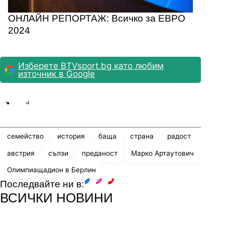
ОНЛАЙН РЕПОРТАЖ: Всичко за ЕВРО
2024
Изберете BTVsport.bg като любим
източник в Google
Share
save
семейство
история
баща
страна
радост
австрия
сълзи
преданост
Марко Артаутович
Олимпиащадион в Берлин
Последвайте ни в:
facebook
instagram
youtube
ВСИЧКИ НОВИНИ