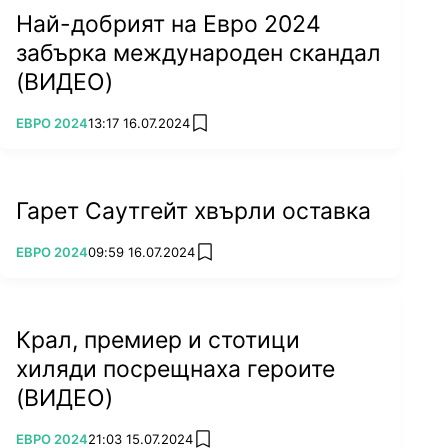
Най-добрият на Евро 2024
забърка международен скандал
(ВИДЕО)
ПОВЕЧЕ ОТ
ЕВРО 2024
13:17 16.07.2024
add favorites
Гарет Саутгейт хвърли оставка
ПОВЕЧЕ ОТ
ЕВРО 2024
09:59 16.07.2024
add favorites
Крал, премиер и стотици
хиляди посрещнаха героите
(ВИДЕО)
ПОВЕЧЕ ОТ
ЕВРО 2024
21:03 15.07.2024
add favorites