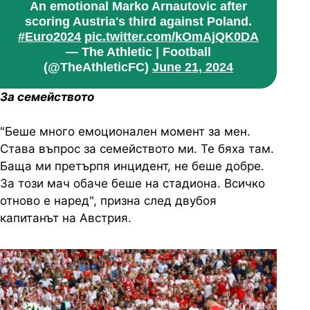
An emotional Marko Arnautovic after
scoring Austria's third against Poland.
#Euro2024
pic.twitter.com/kOmAjQK0DA
— The Athletic | Football
(@TheAthleticFC)
June 21, 2024
За семейството
"Беше много емоционален момент за мен.
Става въпрос за семейството ми. Те бяха там.
Баща ми претърпя инцидент, не беше добре.
За този мач обаче беше на стадиона. Всичко
отново е наред", призна след двубоя
капитанът на Австрия.