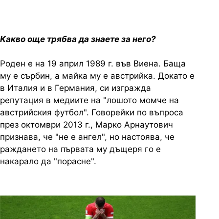
Какво още трябва да знаете за него?
Роден е на 19 април 1989 г. във Виена. Баща
му е сърбин, а майка му е австрийка. Докато е
в Италия и в Германия, си изгражда
репутация в медиите на "лошото момче на
австрийския футбол". Говорейки по въпроса
през октомври 2013 г., Марко Арнаутович
признава, че "не е ангел", но настоява, че
раждането на първата му дъщеря го е
накарало да "порасне".