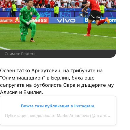
Снимка: Reuters
Освен татко Арнаутович, на трибуните на
"Олимпиащадион" в Берлин, бяха още
съпругата на футболиста Сара и дъщерите му
Алисия и Емилия.
Вижте тази публикация в Instagram.
Публикация, споделена от Marko Arnautovic (@m.arnautovic7)