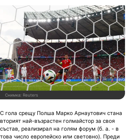
Снимка: Reuters
С гола срещу Полша Марко Арнаутович стана
вторият най-възрастен голмайстор за своя
състав, реализирал на голям форум (б. а. - в
това число европейско или световно). Преди