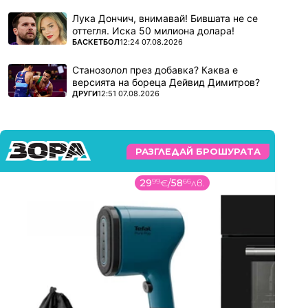
Лука Дончич, внимавай! Бившата не се
оттегля. Иска 50 милиона долара!
ПОВЕЧЕ ОТ
БАСКЕТБОЛ
12:24 07.08.2026
Станозолол през добавка? Каква е
версията на бореца Дейвид Димитров?
ПОВЕЧЕ ОТ
ДРУГИ
12:51 07.08.2026
РАЗГЛЕДАЙ БРОШУРАТА
29
99
€
/
58
66
лв.