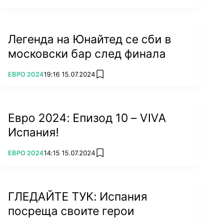
Легенда на Юнайтед се сби в
московски бар след финала
ПОВЕЧЕ ОТ
ЕВРО 2024
19:16 15.07.2024
add favorites
Евро 2024: Епизод 10 – VIVA
Испания!
ПОВЕЧЕ ОТ
ЕВРО 2024
14:15 15.07.2024
add favorites
ГЛЕДАЙТЕ ТУК: Испания
посреща своите герои