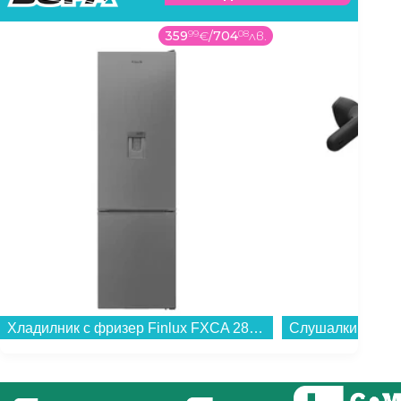
359
99
€
/
704
08
лв.
Хладилник с фризер Finlux FXCA 28900 NFE , 270 l, E , No Frost , Инокс...