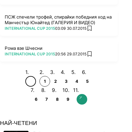
ПСЖ спечели трофей, спирайки победния ход на
Манчестър Юнайтед (ГАЛЕРИЯ И ВИДЕО)
ПОВЕЧЕ ОТ
INTERNATIONAL CUP 2015
03:09 30.07.2015
add favorites
Рома взе Шчесни
ПОВЕЧЕ ОТ
INTERNATIONAL CUP 2015
20:56 29.07.2015
add favorites
1
2
3
4
5
6
7
8
9
НАЙ-ЧЕТЕНИ