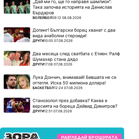
„Дай ми го, ще го направя шампион“:
Така започва историята на Денислав
Бърдаров
ПОВЕЧЕ ОТ
ВОЛЕЙБОЛ
09:12 08.08.2026
Допинг! Български борец хванат с два
вида анаболни стероиди!
ПОВЕЧЕ ОТ
ДРУГИ
10:05 07.08.2026
Два месеца след сватбата с Етиен: Ралф
Шумахер стана дядо
ПОВЕЧЕ ОТ
ДРУГИ
17:08 07.08.2026
Лука Дончич, внимавай! Бившата не се
оттегля. Иска 50 милиона долара!
ПОВЕЧЕ ОТ
БАСКЕТБОЛ
12:24 07.08.2026
Станозолол през добавка? Каква е
версията на бореца Дейвид Димитров?
ПОВЕЧЕ ОТ
ДРУГИ
12:51 07.08.2026
РАЗГЛЕДАЙ БРОШУРАТА