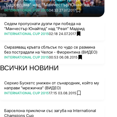
"Барселона" над "Манчестър Юнайтед"
ПОВЕЧЕ ОТ
(ВИДЕО)
INTERNATIONAL CUP 2015
04:32 27.07.2017
add favorites
Седем пропуснати дузпи при победа на
"Манчестър Юнайтед" над "Реал" Мадрид
ПОВЕЧЕ ОТ
INTERNATIONAL CUP 2015
02:18 24.07.2017
add favorites
Смразяващ кръвта сблъсък по чудо се размина
без пострадали на Челси - Фиорентина (ВИДЕО)
ПОВЕЧЕ ОТ
INTERNATIONAL CUP 2015
00:53 06.08.2015
add favorites
ВСИЧКИ НОВИНИ
Серхио Бускетс унижен от сънародник, който му
направи "мрежичка" (ВИДЕО)
ПОВЕЧЕ ОТ
INTERNATIONAL CUP 2015
17:15 03.08.2015
add favorites
Барселона приключи със загуба на International
Champions Cup