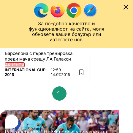
Към съдържанието
МОБИЛ
За по-добро качество и
Шампионска лига
Лига Европа
Лига на Конференциите
функционалност на сайта, моля
ЧАЛО
INTERNATIONAL CUP 2015
обновете вашия браузър или
изтеглете нов.
Барселона с първа тренировка
преди мача срещу ЛА Галакси
АКЦЕНТИ
ПОВЕЧЕ ОТ
INTERNATIONAL CUP
12:59
add favorites
2015
14.07.2015
prev slide
next slide
Разколебаният Неймар осигури успех на