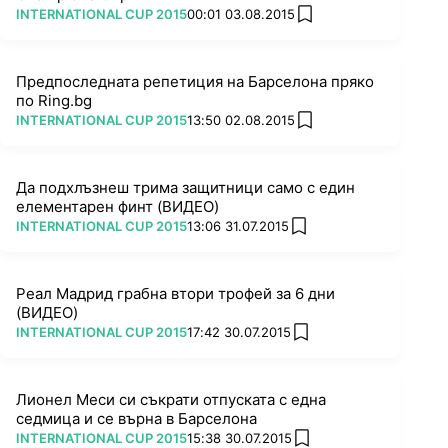
ПОВЕЧЕ ОТ
INTERNATIONAL CUP 2015
00:01 03.08.2015
add favorites
Предпоследната репетиция на Барселона пряко
по Ring.bg
ПОВЕЧЕ ОТ
INTERNATIONAL CUP 2015
13:50 02.08.2015
add favorites
Да подхлъзнеш трима защитници само с един
елементарен финт (ВИДЕО)
ПОВЕЧЕ ОТ
INTERNATIONAL CUP 2015
13:06 31.07.2015
add favorites
Реал Мадрид грабна втори трофей за 6 дни
(ВИДЕО)
ПОВЕЧЕ ОТ
INTERNATIONAL CUP 2015
17:42 30.07.2015
add favorites
Лионел Меси си съкрати отпуската с една
седмица и се върна в Барселона
ПОВЕЧЕ ОТ
INTERNATIONAL CUP 2015
15:38 30.07.2015
add favorites