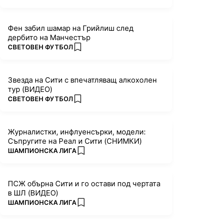
Фен забил шамар на Грийлиш след
дербито на Манчестър
ПОВЕЧЕ ОТ
СВЕТОВЕН ФУТБОЛ
add favorites
Звезда на Сити с впечатляващ алкохолен
тур (ВИДЕО)
ПОВЕЧЕ ОТ
СВЕТОВЕН ФУТБОЛ
add favorites
Журналистки, инфлуенсърки, модели:
Съпругите на Реал и Сити (СНИМКИ)
ПОВЕЧЕ ОТ
ШАМПИОНСКА ЛИГА
add favorites
ПСЖ обърна Сити и го остави под чертата
в ШЛ (ВИДЕО)
ПОВЕЧЕ ОТ
ШАМПИОНСКА ЛИГА
add favorites