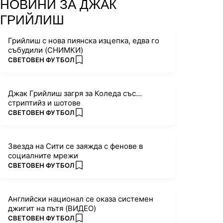
НОВИНИ ЗА ДЖАК
ГРИЙЛИШ
Грийлиш с нова пиянска изцепка, едва го
събудили (СНИМКИ)
ПОВЕЧЕ ОТ
СВЕТОВЕН ФУТБОЛ
add favorites
Джак Грийлиш загря за Коледа със...
стриптийз и шотове
ПОВЕЧЕ ОТ
СВЕТОВЕН ФУТБОЛ
add favorites
Звезда на Сити се заяжда с фенове в
социалните мрежи
ПОВЕЧЕ ОТ
СВЕТОВЕН ФУТБОЛ
add favorites
Английски национал се оказа системен
джигит на пътя (ВИДЕО)
ПОВЕЧЕ ОТ
СВЕТОВЕН ФУТБОЛ
add favorites