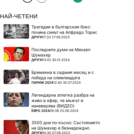
НАЙ-ЧЕТЕНИ
Трагедия в българския бокс:
почина синът на Алфредо Торес
ПОВЕЧЕ ОТ
ДРУГИ
17:33 27.06.2023
Последните думи на Михаел
Шумахер
ПОВЕЧЕ ОТ
ДРУГИ
13:02 30.12.2024
Бременна в седмия месец и с
победа на олимпиадата
ПОВЕЧЕ ОТ
ПАРИЖ 2024
12:40 30.07.2024
Легендарна атлетка разбра на
живо в ефир, че мъжът ѝ
изневерява (ВИДЕО)
ПОВЕЧЕ ОТ
ЕВРО 2024
09:38 25.06.2024
3500 дни по-късно: Състоянието
на Шумахер е безнадеждно
ПОВЕЧЕ ОТ
ДРУГИ
10:30 07.09.2023