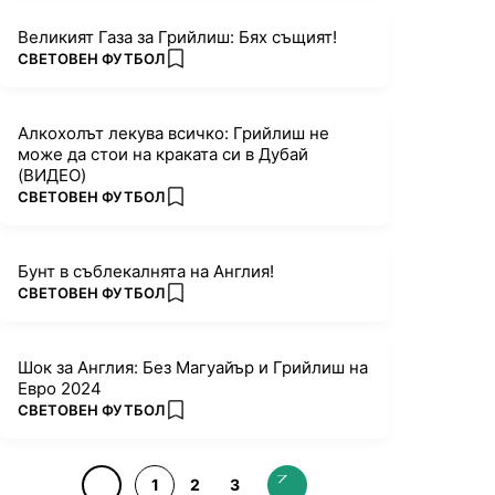
Великият Газа за Грийлиш: Бях същият!
ПОВЕЧЕ ОТ
СВЕТОВЕН ФУТБОЛ
add favorites
Алкохолът лекува всичко: Грийлиш не
може да стои на краката си в Дубай
(ВИДЕО)
ПОВЕЧЕ ОТ
СВЕТОВЕН ФУТБОЛ
add favorites
Бунт в съблекалнята на Англия!
ПОВЕЧЕ ОТ
СВЕТОВЕН ФУТБОЛ
add favorites
Шок за Англия: Без Магуайър и Грийлиш на
Евро 2024
ПОВЕЧЕ ОТ
СВЕТОВЕН ФУТБОЛ
add favorites
1
2
3